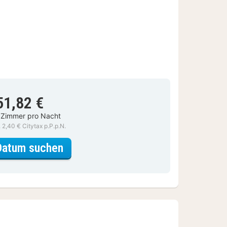
51,82 €
 Zimmer pro Nacht
. 2,40 € Citytax p.P.p.N.
für Superior-Doppelzimmer, 1 Qu
Datum suchen