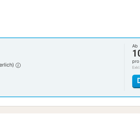
Ab
1
pro
erlich)
Exkl