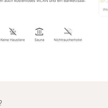
ren auch kostenloses WLAN und ein Bankettsaal.
Wel
Keine Haustiere
Sauna
Nichtraucherhotel
?