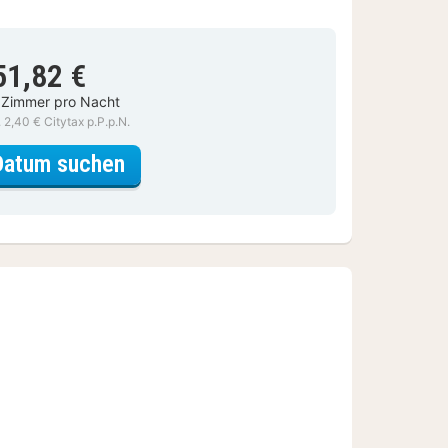
51,82 €
 Zimmer pro Nacht
. 2,40 € Citytax p.P.p.N.
für Deluxe-Doppel- oder -Zweibe
Datum suchen