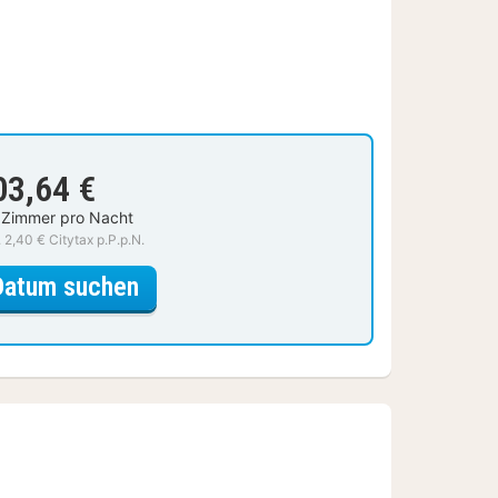
03,64 €
 Zimmer pro Nacht
. 2,40 € Citytax p.P.p.N.
für Doppelzimmer
Datum suchen