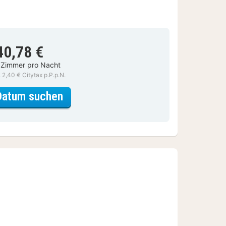
40,78 €
 Zimmer pro Nacht
. 2,40 € Citytax p.P.p.N.
für Deluxe-Studio
Datum suchen