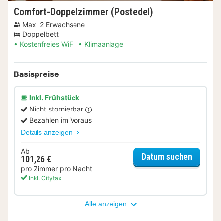
Comfort-Doppelzimmer (Postedel)
Max. 2 Erwachsene
Doppelbett
Kostenfreies WiFi
Klimaanlage
Basispreise
Inkl. Frühstück
Nicht stornierbar
Bezahlen im Voraus
Details anzeigen
Ab
für Com
Datum suchen
101,26 €
pro Zimmer pro Nacht
Inkl. Citytax
Alle anzeigen