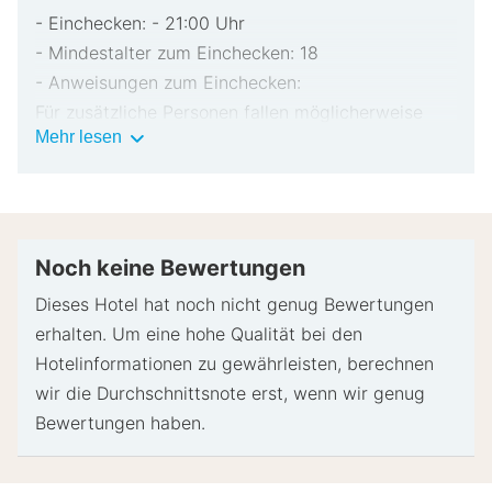
- Einchecken: - 21:00 Uhr
- Mindestalter zum Einchecken: 18
- Anweisungen zum Einchecken:
Für zusätzliche Personen fallen möglicherweise
Wichtige
Mehr lesen
Gebühren an, die abhängig von den Bestimmungen
Informationen
der Unterkunft variieren können.
Beim Check-in werden ggf. ein Lichtbildausweis
und eine Kreditkarte, Debitkarte oder Kaution in
bar für unvorhergesehene Aufwendungen verlangt.
Noch keine Bewertungen
Je nach Verfügbarkeit beim Check-in wird
Dieses Hotel hat noch nicht genug Bewertungen
versucht, Sonderwünschen entgegenzukommen,
erhalten. Um eine hohe Qualität bei den
sie können jedoch nicht garantiert werden.
Hotelinformationen zu gewährleisten, berechnen
Eventuell fallen zusätzliche Gebühren an.
wir die Durchschnittsnote erst, wenn wir genug
Bitte wende dich im Voraus an die Unterkunft, um
Bewertungen haben.
ein Babybett und ein Zustellbett zu reservieren
Diese Unterkunft akzeptiert Kreditkarten.