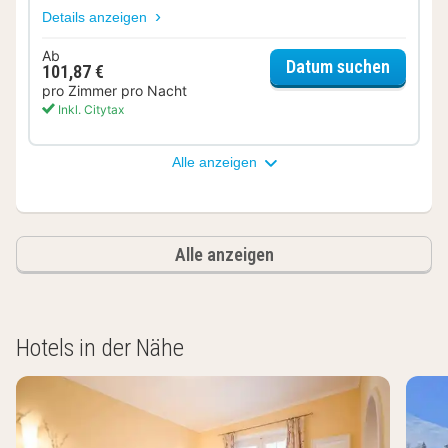
Details anzeigen
Ab
für Com
Datum suchen
101,87 €
pro Zimmer pro Nacht
Inkl. Citytax
Alle anzeigen
Alle anzeigen
Hotels in der Nähe