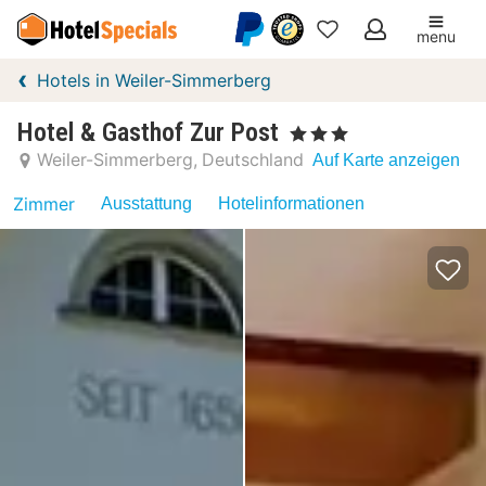
menu
Meine
Hotels in Weiler-Simmerberg
Favoriten
Hotel & Gasthof Zur Post
, 3 Sterne
Weiler-Simmerberg
Deutschland
Auf Karte anzeigen
Zimmer
Ausstattung
Hotelinformationen