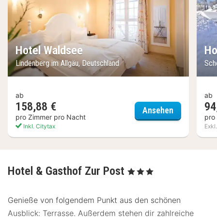
Hotel Waldsee
Ho
Lindenberg im Allgäu, Deutschland
Sch
ab
ab
158,88 €
94
Hotel Walds
Ansehen
pro Zimmer pro Nacht
pro
Inkl. Citytax
Exkl
Hotel & Gasthof Zur Post
, 3 Sterne
Genieße von folgendem Punkt aus den schönen
Ausblick: Terrasse. Außerdem stehen dir zahlreiche