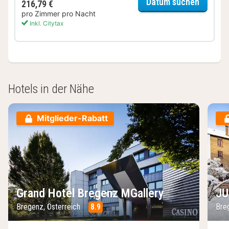
für Del
Datum suchen
216,79 €
pro Zimmer pro Nacht
Inkl. Citytax
Hotels in der Nähe
Mitglieder-Rabatt
Grand Hotel Bregenz MGallery
JU
Bregenz, Österreich
8.9
Bre