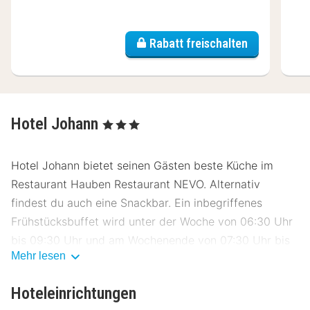
Rabatt freischalten
Hotel Johann
, 3 Sterne
Hotel Johann bietet seinen Gästen beste Küche im
Restaurant Hauben Restaurant NEVO. Alternativ
findest du auch eine Snackbar. Ein inbegriffenes
Frühstücksbuffet wird unter der Woche von 06:30 Uhr
bis 09:30 Uhr und am Wochenende von 07:30 Uhr bis
Mehr lesen
10:00 Uhr angeboten.
Zum Angebot gehören eine Gepäckaufbewahrung und
Hoteleinrichtungen
ein Aufzug. Vor Ort gibt es Folgendes: Parken ohne