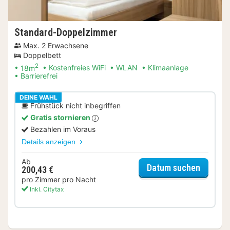
Standard-Doppelzimmer
Max. 2 Erwachsene
Doppelbett
2
18m
Kostenfreies WiFi
WLAN
Klimaanlage
Barrierefrei
DEINE WAHL
Frühstück nicht inbegriffen
Gratis stornieren
Bezahlen im Voraus
Details anzeigen
Ab
für Sta
Datum suchen
200,43 €
pro Zimmer pro Nacht
Inkl. Citytax