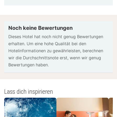
Informationen
der Unterkunft variieren können.
Beim Check-in werden ggf. ein Lichtbildausweis
und eine Kreditkarte, Debitkarte oder Kaution in
bar für unvorhergesehene Aufwendungen verlangt.
Noch keine Bewertungen
Je nach Verfügbarkeit beim Check-in wird
Dieses Hotel hat noch nicht genug Bewertungen
versucht, Sonderwünschen entgegenzukommen,
erhalten. Um eine hohe Qualität bei den
sie können jedoch nicht garantiert werden.
Hotelinformationen zu gewährleisten, berechnen
Eventuell fallen zusätzliche Gebühren an.
wir die Durchschnittsnote erst, wenn wir genug
Diese Unterkunft akzeptiert Kreditkarten und
Bewertungen haben.
Bargeld.
- Spezielle Anweisungen:
Die Rezeption ist täglich von 09:00 Uhr bis
Lass dich inspirieren
18:00 Uhr besetzt. Die Rezeption ist zu
bestimmten Zeiten besetzt.
- Kasse: 11:00