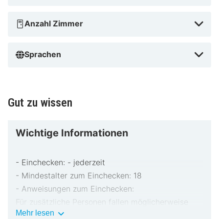
Anzahl Zimmer
Sprachen
Gut zu wissen
Wichtige Informationen
- Einchecken: - jederzeit
- Mindestalter zum Einchecken: 18
- Anweisungen zum Einchecken:
Für zusätzliche Personen fallen möglicherweise
Wichtige
Mehr lesen
Gebühren an, die abhängig von den Bestimmungen