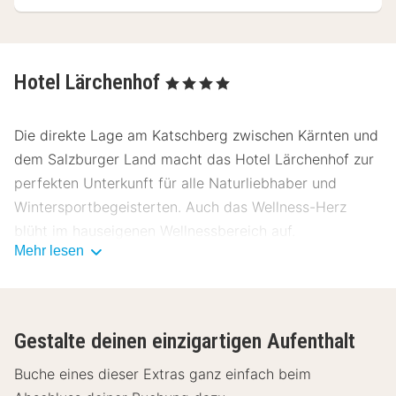
Hotel Lärchenhof
, 4 Sterne
Die direkte Lage am Katschberg zwischen Kärnten und
dem Salzburger Land macht das Hotel Lärchenhof zur
perfekten Unterkunft für alle Naturliebhaber und
Wintersportbegeisterten. Auch das Wellness-Herz
blüht im hauseigenen Wellnessbereich auf.
Mehr lesen
Jedes der 54 luxuriösen Zimmer ist mit ländlichen
Holzelementen und gemütlicher
Dekoration eingerichtet, wodurch ein warmes
Gestalte deinen einzigartigen Aufenthalt
Ambiente geschaffen wird. Die komfortablen Zimmer
haben ein gemütliches Bett, ein privates Badezimmer
Buche eines dieser Extras ganz einfach beim
mit eigener Dusche und WC, inklusive Fernseher.