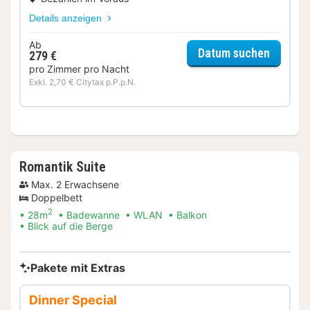
Details anzeigen
Ab
für Juni
Datum suchen
279 €
pro Zimmer pro Nacht
Exkl. 2,70 € Citytax p.P.p.N.
Romantik Suite
Max. 2 Erwachsene
Doppelbett
2
28m
Badewanne
WLAN
Balkon
Blick auf die Berge
Pakete mit Extras
Dinner Special