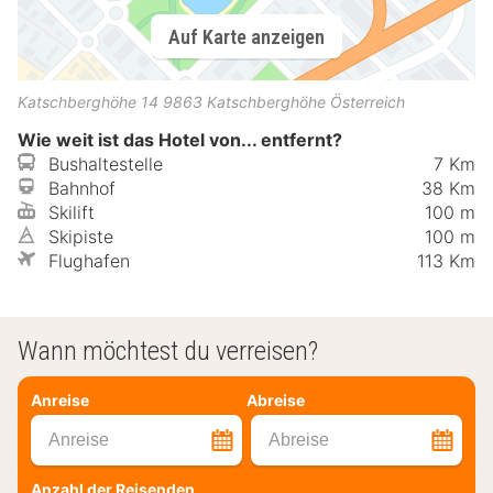
Auf Karte anzeigen
Katschberghöhe 14
9863
Katschberghöhe
Österreich
Wie weit ist das Hotel von... entfernt?
Bushaltestelle
7 Km
Bahnhof
38 Km
Skilift
100 m
Skipiste
100 m
Flughafen
113 Km
Wann möchtest du verreisen?
Anreise
Abreise
Anreise
Abreise
Anzahl der Reisenden