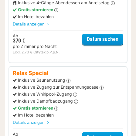
Inklusive 4-Gänge Abendessen am Anreisetag
Gratis stornieren
Im Hotel bezahlen
Details anzeigen
Ab
für Dinn
Datum suchen
370 €
pro Zimmer pro Nacht
Exkl. 2,70 € Citytax p.P.p.N.
Relax Special
Inklusive Saunanutzung
Inklusive Zugang zur Entspannungsoase
Inklusive Whirlpool-Zugang
Inklusive Dampfbadzugang
Gratis stornieren
Im Hotel bezahlen
Details anzeigen
Ab