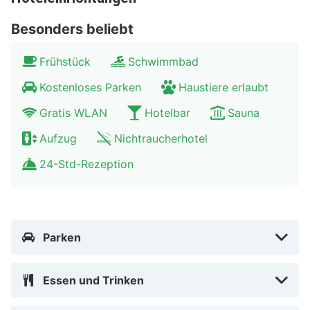
sobald Schnee liegt. Die wunderschöne Umgebung
Besonders beliebt
bietet unendlich viele Erkundungsmöglichkeiten und
spektakuläre Aussichten.
Frühstück
Schwimmbad
Kostenloses Parken
Haustiere erlaubt
Gratis WLAN
Hotelbar
Sauna
Aufzug
Nichtraucherhotel
24-Std-Rezeption
Parken
Essen und Trinken