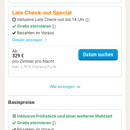
Late Check-out Special
Inklusive Late Check-out bis 14 Uhr
Gratis stornieren
Bezahlen im Voraus
Details anzeigen
Ab
für Lat
Datum suchen
329 €
pro Zimmer pro Nacht
Exkl. 2,70 € Citytax p.P.p.N.
Alle anzeigen
Basispreise
Inklusive Frühstück und einer weiteren Mahlzeit
Gratis stornieren
Bezahlen im Voraus