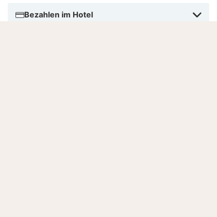
Bezahlen im Hotel
Anzahl Zimmer
Sprachen
Noch keine Bewertungen
Dieses Hotel hat noch nicht genug Bewertungen
erhalten. Um eine hohe Qualität bei den
Hotelinformationen zu gewährleisten, berechnen
wir die Durchschnittsnote erst, wenn wir genug
Bewertungen haben.