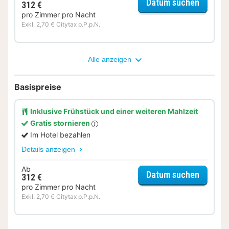
für Rela
Datum suchen
312 €
pro Zimmer pro Nacht
Exkl. 2,70 € Citytax p.P.p.N.
Alle anzeigen
Basispreise
Inklusive Frühstück und einer weiteren Mahlzeit
Gratis stornieren
Im Hotel bezahlen
Details anzeigen
Ab
für Rom
Datum suchen
312 €
pro Zimmer pro Nacht
Exkl. 2,70 € Citytax p.P.p.N.