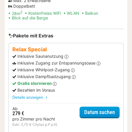
Max. 2 Erwachsene
Doppelbett
2
28m
Kostenfreies WiFi
WLAN
Balkon
Blick auf die Berge
Pakete mit Extras
Relax Special
Inklusive Saunanutzung
Inklusive Zugang zur Entspannungsoase
Inklusive Whirlpool-Zugang
Inklusive Dampfbadzugang
Gratis stornieren
Bezahlen im Voraus
Details anzeigen
Ab
für Rela
Datum suchen
279 €
pro Zimmer pro Nacht
Exkl. 2,70 € Citytax p.P.p.N.