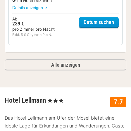
Im Hotel bezahlen
Details anzeigen
Ab
für Sup
Datum suchen
239 €
pro Zimmer pro Nacht
Exkl. 5 € Citytax p.P.p.N.
Alle anzeigen
Hotel Lellmann
, 3 Sterne
7.7
Das Hotel Lellmann am Ufer der Mosel bietet eine
ideale Lage für Erkundungen und Wanderungen. Gäste