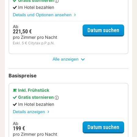
Gratis stornieren
Im Hotel bezahlen
Details und Optionen ansehen
Ab
für Rom
Datum suchen
221,50 €
pro Zimmer pro Nacht
Exkl. 5 € Citytax p.P.p.N.
Alle anzeigen
Basispreise
Inkl. Frühstück
Gratis stornieren
Im Hotel bezahlen
Details anzeigen
Ab
für Cla
Datum suchen
199 €
pro Zimmer pro Nacht