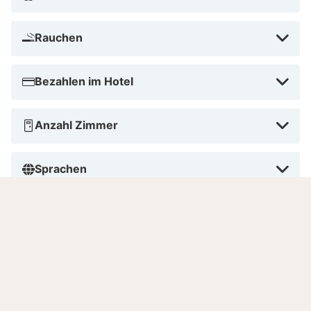
Rauchen
Bezahlen im Hotel
Anzahl Zimmer
Sprachen
7.7
Gut
/10
Basierend auf
24 verifizierten Bewertungen
von
echten Gästen.
Lage
7.9