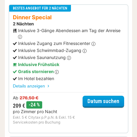
BESTES ANGEBOT FÜR 2 NÄCHTEN
Dinner Special
2 Nächten
Inklusive 3-Gänge Abendessen am Tag der Anreise
Inklusive Zugang zum Fitnesscenter
Inklusive Schwimmbad-Zugang
Inklusive Saunanutzung
Inklusive Frühstück
Gratis stornieren
Im Hotel bezahlen
Details anzeigen
Ab
276,50 €
für Dinn
Datum suchen
Rabatt
-24 %
209 €
pro Zimmer pro Nacht
Exkl. 5 € Citytax p.P.p.N. & Exkl. 15 €
Servicekosten pro Buchung