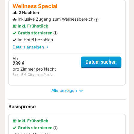
Wellness Special
ab 2 Nächten
Inklusive Zugang zum Wellnessbereich
Inkl. Frühstück
Gratis stornieren
Im Hotel bezahlen
Details anzeigen
Ab
für Wel
Datum suchen
239 €
pro Zimmer pro Nacht
Exkl. 5 € Citytax p.P.p.N.
Alle anzeigen
Basispreise
Inkl. Frühstück
Gratis stornieren