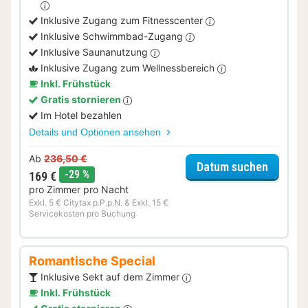
Inklusive Zugang zum Fitnesscenter
Inklusive Schwimmbad-Zugang
Inklusive Saunanutzung
Inklusive Zugang zum Wellnessbereich
Inkl. Frühstück
Gratis stornieren
Im Hotel bezahlen
Details und Optionen ansehen
Ab
236,50 €
für Well
Datum suchen
Rabatt
-29 %
169 €
pro Zimmer pro Nacht
Exkl. 5 € Citytax p.P.p.N. & Exkl. 15 €
Servicekosten pro Buchung
Romantische Special
Inklusive Sekt auf dem Zimmer
Inkl. Frühstück