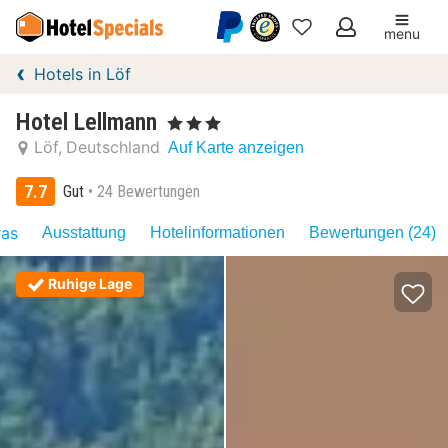
menu
Meine
Hotels in Löf
Favoriten
Hotel Lellmann
, 3 Sterne
Löf
Deutschland
Auf Karte anzeigen
7.7
Gut
24 Bewertungen
ras
Ausstattung
Hotelinformationen
Bewertungen (24)
Ruhige Lage