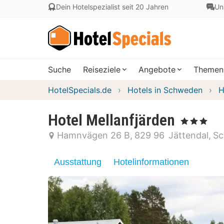
Dein Hotelspezialist seit 20 Jahren
Un
Suche
Reiseziele
Angebote
Themen
HotelSpecials.de
Hotels in Schweden
H
Hotel Mellanfjärden
, 3 Sterne
Hamnvägen 26 B
829 96
Jättendal
S
Ausstattung
Hotelinformationen