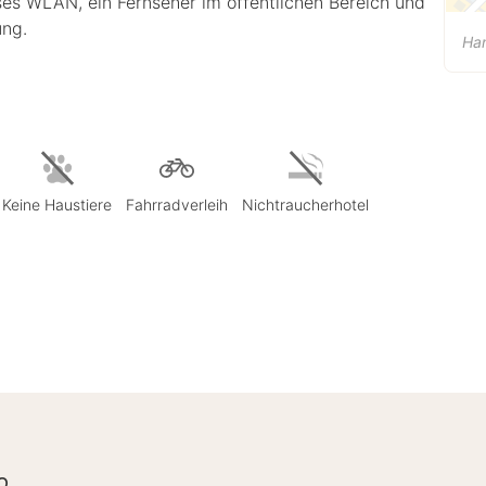
ses WLAN, ein Fernseher im öffentlichen Bereich und
ung.
Ha
Keine Haustiere
Fahrradverleih
Nichtraucherhotel