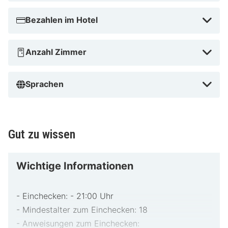
Gehminuten von Universität Lüttich entfernt. Dieses
Bezahlen im Hotel
Hotel ist 0,6 km von Theater von Lüttich und 0,8 km
von Opera Royal de Wallonie (Oper) entfernt.
Anzahl Zimmer
Perron in der Nähe
Sprachen
Gut zu wissen
Wichtige Informationen
- Einchecken: - 21:00 Uhr
- Mindestalter zum Einchecken: 18
- Anweisungen zum Einchecken: