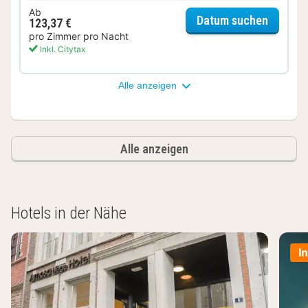
Ab
für Del
Datum suchen
123,37 €
pro Zimmer pro Nacht
Inkl. Citytax
Alle anzeigen
Alle anzeigen
Hotels in der Nähe
I