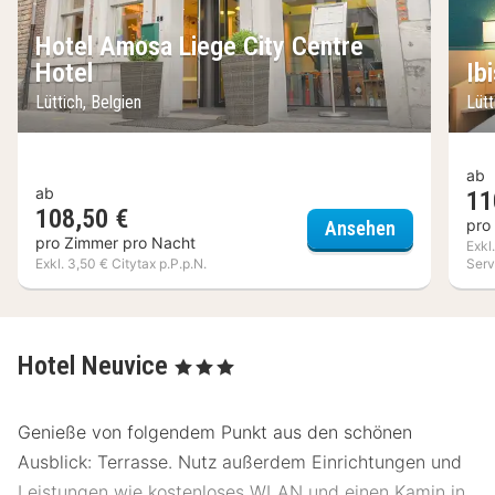
Hotel Amosa Liege City Centre
Hotel
Ib
Lüttich, Belgien
Lütt
ab
ab
11
108,50 €
Hotel Amosa
pro
Ansehen
pro Zimmer pro Nacht
Exkl
Exkl. 3,50 € Citytax p.P.p.N.
Serv
Hotel Neuvice
, 3 Sterne
Genieße von folgendem Punkt aus den schönen
Ausblick: Terrasse. Nutz außerdem Einrichtungen und
Leistungen wie kostenloses WLAN und einen Kamin in