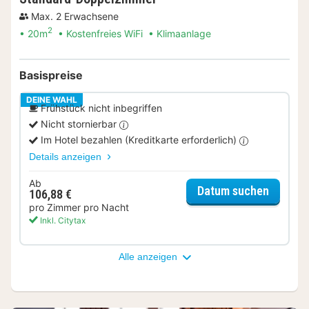
Max. 2 Erwachsene
2
20m
Kostenfreies WiFi
Klimaanlage
Basispreise
DEINE WAHL
Frühstück nicht inbegriffen
Nicht stornierbar
Im Hotel bezahlen (Kreditkarte erforderlich)
Details anzeigen
Ab
für Sta
Datum suchen
106,88 €
pro Zimmer pro Nacht
Inkl. Citytax
Alle anzeigen