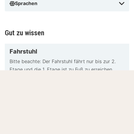
Sprachen
Gut zu wissen
Fahrstuhl
Bitte beachte: Der Fahrstuhl fährt nur bis zur 2.
Etage und die 1. Etage ist zu Fuß zu erreichen.
Beherbergungssteuer
Die Stadt Trier erhebt ab dem 01.01.2018 eine
Beherbergungssteuer in Höhe von 3,5 % zzgl. 7%
MwSt. auf die Logis. Ausnahme sind berufliche
Übernachtungen. Bitte beachte, dass diese
Abgabe nicht in unseren Preisen enthalten ist und