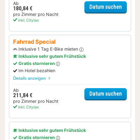
Ab
für Rom
Datum suchen
180,84 €
pro Zimmer pro Nacht
Inkl. Citytax
Fahrrad Special
Inklusive 1 Tag E-Bike mieten
Inklusive sehr gutem Frühstück
Gratis stornieren
Im Hotel bezahlen
Details anzeigen
Ab
für Fah
Datum suchen
211,84 €
pro Zimmer pro Nacht
Inkl. Citytax
Inklusive sehr gutem Frühstück
Gratis stornieren