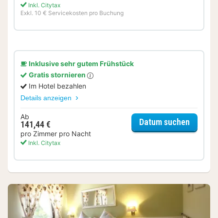
Inkl. Citytax
Exkl. 10 € Servicekosten pro Buchung
Inklusive sehr gutem Frühstück
Gratis stornieren
Im Hotel bezahlen
Details anzeigen
Ab
für Sta
Datum suchen
141,44 €
pro Zimmer pro Nacht
Inkl. Citytax