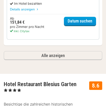
Im Hotel bezahlen
Details anzeigen
Ab
für Kom
Datum suchen
151,84 €
pro Zimmer pro Nacht
Inkl. Citytax
Alle anzeigen
Hotel Restaurant Blesius Garten
8.6
, 4 Sterne
Besichtige die zahlreichen historischen