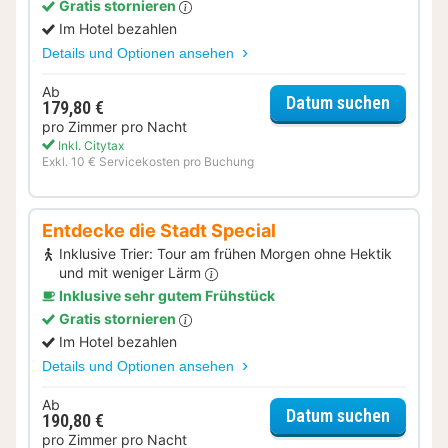
Gratis stornieren
Im Hotel bezahlen
Details und Optionen ansehen
Ab
für Rom
Datum suchen
179,80 €
pro Zimmer pro Nacht
Inkl. Citytax
Exkl. 10 € Servicekosten pro Buchung
Entdecke die Stadt Special
Inklusive Trier: Tour am frühen Morgen ohne Hektik
und mit weniger Lärm
Inklusive sehr gutem Frühstück
Gratis stornieren
Im Hotel bezahlen
Details und Optionen ansehen
Ab
für Ent
Datum suchen
190,80 €
pro Zimmer pro Nacht