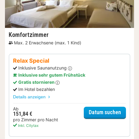
Komfortzimmer
Max. 2 Erwachsene (max. 1 Kind)
Relax Special
Inklusive Saunanutzung
Inklusive sehr gutem Frühstück
Gratis stornieren
Im Hotel bezahlen
Details anzeigen
Ab
für Rela
Datum suchen
151,84 €
pro Zimmer pro Nacht
Inkl. Citytax