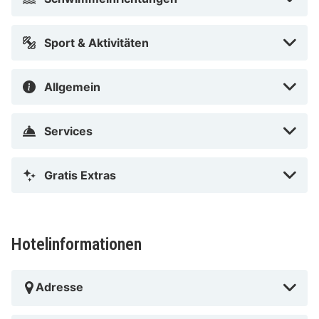
Deutschlands. Auf dem Gebiet der Kultur hat die Stadt
viel anzubieten. Vom römischen Tor des 2.
Sport & Aktivitäten
Jahrhunderts Porta Nigra bis zu den Kirchen des 18.
Jahrhunderts. Einige Höhepunkte dieser
Allgemein
Kulturmetropole sind das Geburtshaus von Karl Marx,
das römische Amphitheater und die imponierende St.
Peters Kathedrale. Das Hotel stellt auf Wunsch und bei
Services
Anfrage ein Pedelec (Elektrorad) zur Verfügung, damit
du die Umgebung bequem erkunden kannst.
Gratis Extras
Hotelinformationen
Adresse