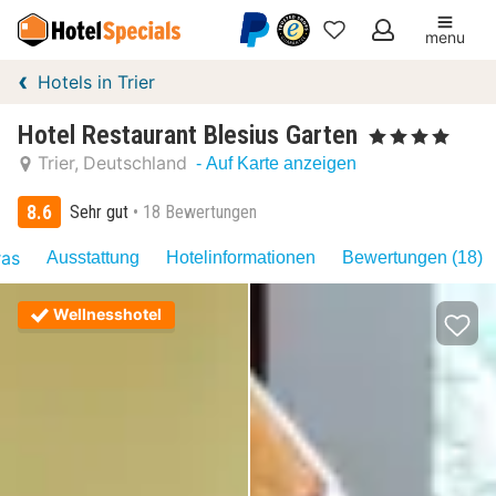
menu
Meine
Hotels in Trier
Favoriten
Hotel Restaurant Blesius Garten
, 4 Sterne
Trier
Deutschland
- Auf Karte anzeigen
8.6
Sehr gut
18 Bewertungen
ras
Ausstattung
Hotelinformationen
Bewertungen (18)
Wellnesshotel