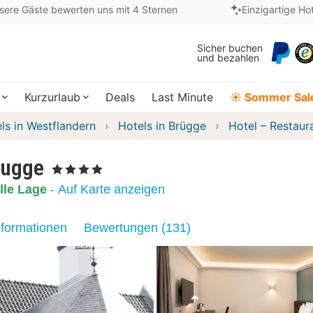
sere Gäste bewerten uns mit 4 Sternen
Einzigartige Ho
Sicher buchen
und bezahlen
Kurzurlaub
Deals
Last Minute
☀️ Sommer Sal
ls in Westflandern
Hotels in Brügge
Hotel – Restau
rugge
, 4 Sterne
lle Lage
- Auf Karte anzeigen
nformationen
Bewertungen (131)