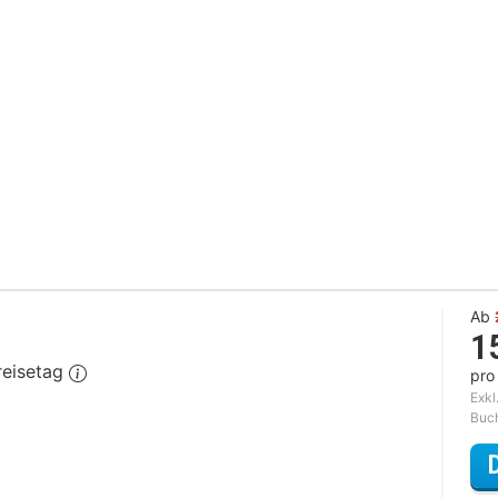
Ab
1
reisetag
pro
Exkl
Buc