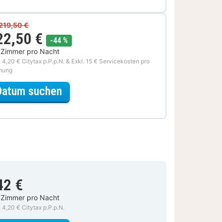
219,50 €
22,50 €
Rabatt
-44 %
 Zimmer pro Nacht
. 4,20 € Citytax p.P.p.N. & Exkl. 15 € Servicekosten pro
hung
für Romantische Special
Datum suchen
42 €
 Zimmer pro Nacht
. 4,20 € Citytax p.P.p.N.