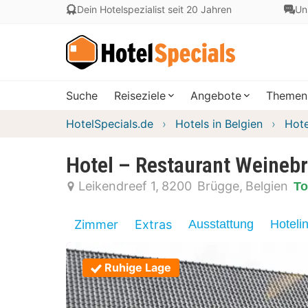
Dein Hotelspezialist seit 20 Jahren
Un
Suche
Reiseziele
Angebote
Themen
HotelSpecials.de
Hotels in Belgien
Hote
Hotel – Restaurant Weineb
Leikendreef 1
8200
Brügge
Belgien
To
Zimmer
Extras
Ausstattung
Hoteli
Ruhige Lage