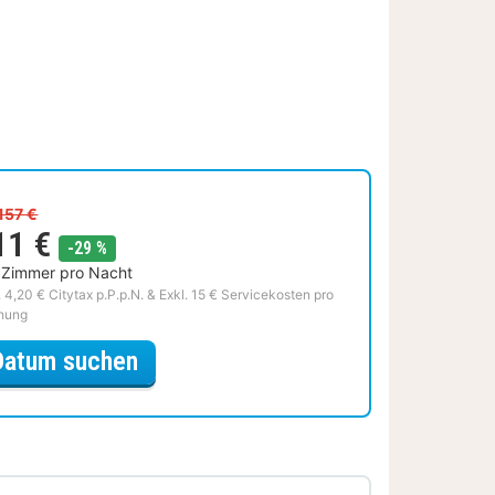
157 €
11 €
Rabatt
-29 %
 Zimmer pro Nacht
. 4,20 € Citytax p.P.p.N. & Exkl. 15 € Servicekosten pro
hung
für Sparfuchs Special
Datum suchen