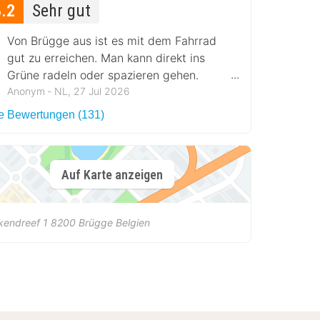
8.2
Sehr gut
Von Brügge aus ist es mit dem Fahrrad
gut zu erreichen. Man kann direkt ins
Grüne radeln oder spazieren gehen.
Schöne Außenterrasse.
Anonym ‐ NL, 27 Jul 2026
le Bewertungen (131)
Auf Karte anzeigen
kendreef 1
8200
Brügge
Belgien