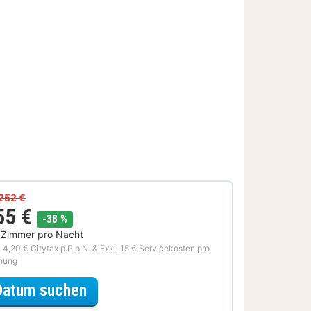
252 €
55 €
Rabatt
-38 %
 Zimmer pro Nacht
. 4,20 € Citytax p.P.p.N. & Exkl. 15 € Servicekosten pro
hung
für Dinner Special
Datum suchen