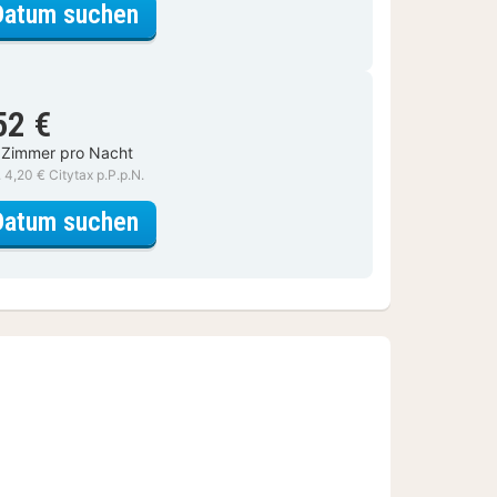
für Komfortzimmer
Datum suchen
52 €
 Zimmer pro Nacht
. 4,20 € Citytax p.P.p.N.
für Komfortzimmer
Datum suchen