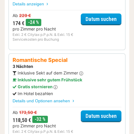
Details anzeigen
Ab
229 €
für Hal
Datum suchen
Rabatt
-24 %
174 €
pro Zimmer pro Nacht
Exkl. 2 € Citytax p.P.p.N. & Exkl. 15 €
Servicekosten pro Buchung
Romantische Special
3 Nächten
Inklusive Sekt auf dem Zimmer
Inklusive sehr gutem Frühstück
Gratis stornieren
Im Hotel bezahlen
Details und Optionen ansehen
Ab
173,50 €
für Rom
Datum suchen
Rabatt
-32 %
118,50 €
pro Zimmer pro Nacht
Exkl. 2 € Citytax p.P.p.N. & Exkl. 15 €