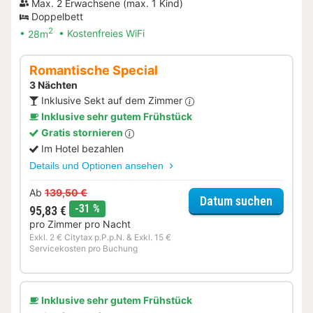
Max. 2 Erwachsene (max. 1 Kind)
Doppelbett
2
28m
Kostenfreies WiFi
Romantische Special
3 Nächten
Inklusive Sekt auf dem Zimmer
Inklusive sehr gutem Frühstück
Gratis stornieren
Im Hotel bezahlen
Details und Optionen ansehen
Ab
139,50 €
für Rom
Datum suchen
Rabatt
-31 %
95,83 €
pro Zimmer pro Nacht
Exkl. 2 € Citytax p.P.p.N. & Exkl. 15 €
Servicekosten pro Buchung
Inklusive sehr gutem Frühstück