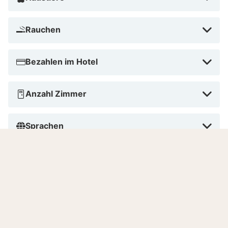
Rauchen
Bezahlen im Hotel
Anzahl Zimmer
Sprachen
8.9
Sehr gut
/10
Basierend auf
42 verifizierten Bewertungen
von
echten Gästen.