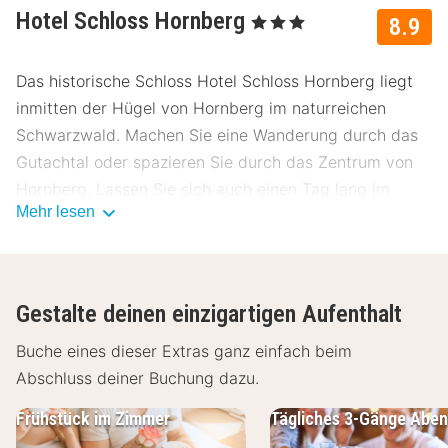
Hotel Schloss Hornberg
, 3 Sterne
8.9
Das historische Schloss Hotel Schloss Hornberg liegt
inmitten der Hügel von Hornberg im naturreichen
Schwarzwald. Machen Sie eine Wanderung durch das
Gutachtal oder spazieren Sie durch das Zentrum von
Hornberg. Lassen Sie sich auch einen Tag lang im
Mehr lesen
berühtem Bäderzentrum Freiburg im Breisgau
verwöhnen.
Die 39 Zimmer des Hotel Schloss Hornberg sind
Gestalte deinen einzigartigen Aufenthalt
standardmäßig mit einem Fernseher, Telefon, Minibar,
Radio und kostenlosem WLAN ausgestattet. Alle
Buche eines dieser Extras ganz einfach beim
Zimmer bieten auch ein Badezimmer mit einer Dusche
Abschluss deiner Buchung dazu.
und/oder Badewanne, Toilette, Bademantel und einem
Frühstück im Zimmer
Tägliches 3-Gänge Abe
Haartrockner. Genießen Sie im Hotel-Restaurant das
umfangreiche Frühstücksbüffet, wie auch ein schönes