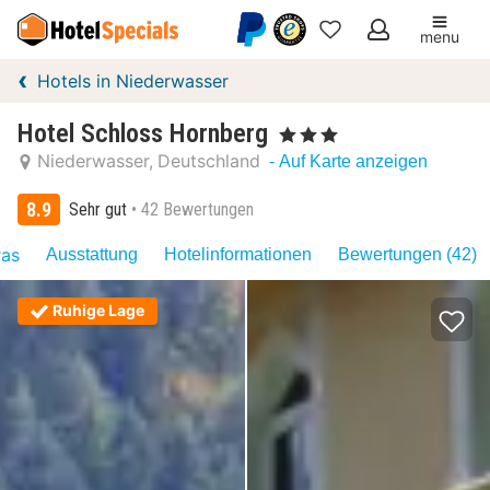
menu
Meine
Hotels in Niederwasser
Favoriten
Hotel Schloss Hornberg
, 3 Sterne
Niederwasser
Deutschland
- Auf Karte anzeigen
8.9
Sehr gut
42 Bewertungen
ras
Ausstattung
Hotelinformationen
Bewertungen (42)
Ruhige Lage