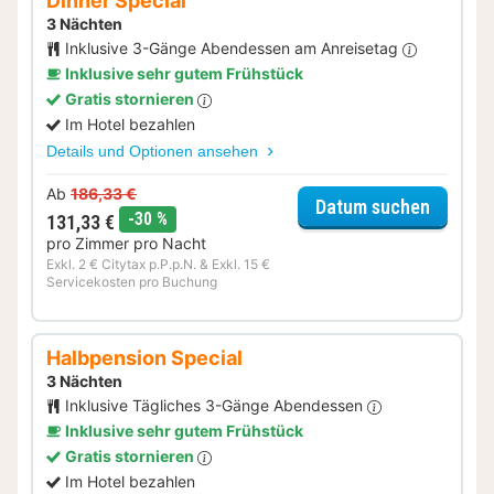
Dinner Special
3 Nächten
Inklusive 3-Gänge Abendessen am Anreisetag
Inklusive sehr gutem Frühstück
Gratis stornieren
Im Hotel bezahlen
Details und Optionen ansehen
Ab
186,33 €
für Dinn
Datum suchen
Rabatt
-30 %
131,33 €
pro Zimmer pro Nacht
Exkl. 2 € Citytax p.P.p.N. & Exkl. 15 €
Servicekosten pro Buchung
Halbpension Special
3 Nächten
Inklusive Tägliches 3-Gänge Abendessen
Inklusive sehr gutem Frühstück
Gratis stornieren
Im Hotel bezahlen