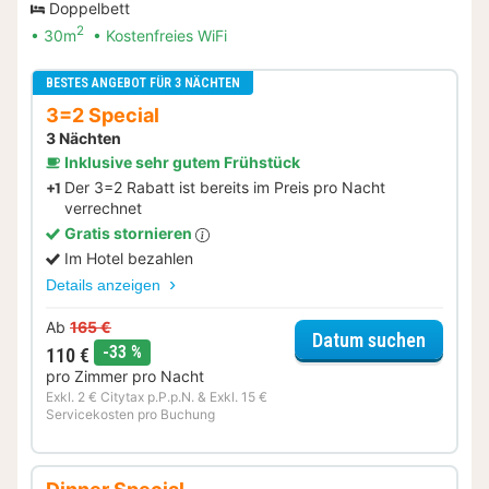
Doppelbett
2
30m
Kostenfreies WiFi
BESTES ANGEBOT FÜR 3 NÄCHTEN
3=2 Special
3 Nächten
Inklusive sehr gutem Frühstück
Der 3=2 Rabatt ist bereits im Preis pro Nacht
verrechnet
Gratis stornieren
Im Hotel bezahlen
Details anzeigen
Ab
165 €
für 3=2
Datum suchen
Rabatt
-33 %
110 €
pro Zimmer pro Nacht
Exkl. 2 € Citytax p.P.p.N. & Exkl. 15 €
Servicekosten pro Buchung