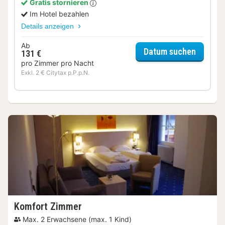
Gratis stornieren
Im Hotel bezahlen
Details anzeigen
Ab
für Del
Datum suchen
131 €
pro Zimmer pro Nacht
Exkl. 2 € Citytax p.P.p.N.
Komfort Zimmer
Max. 2 Erwachsene (max. 1 Kind)