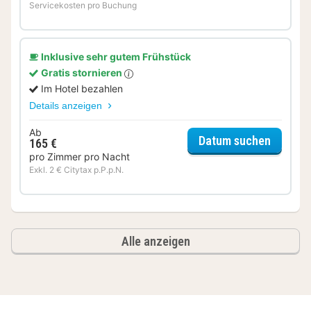
Servicekosten pro Buchung
Inklusive sehr gutem Frühstück
Gratis stornieren
Im Hotel bezahlen
Details anzeigen
Ab
für Kom
Datum suchen
165 €
pro Zimmer pro Nacht
Exkl. 2 € Citytax p.P.p.N.
Alle anzeigen