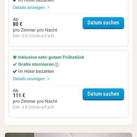
Details anzeigen
Ab
für Kom
Datum suchen
80 €
pro Zimmer pro Nacht
Exkl. 3 € Citytax p.P.p.N.
Inklusive sehr gutem Frühstück
Gratis stornieren
Im Hotel bezahlen
Details anzeigen
Ab
für Kom
Datum suchen
111 €
pro Zimmer pro Nacht
Exkl. 3 € Citytax p.P.p.N.