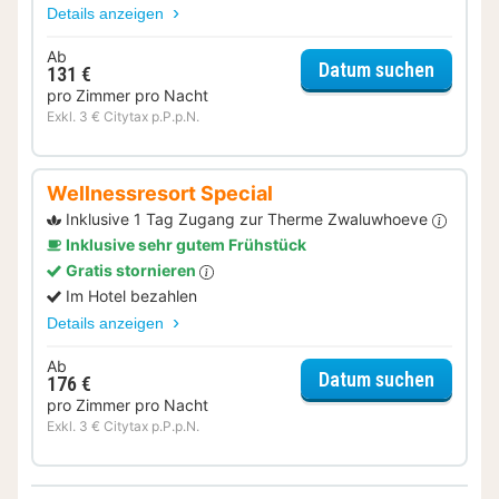
Details anzeigen
Ab
für Lat
Datum suchen
131 €
pro Zimmer pro Nacht
Exkl. 3 € Citytax p.P.p.N.
Wellnessresort Special
Inklusive 1 Tag Zugang zur Therme Zwaluwhoeve
Inklusive sehr gutem Frühstück
Gratis stornieren
Im Hotel bezahlen
Details anzeigen
Ab
für Wel
Datum suchen
176 €
pro Zimmer pro Nacht
Exkl. 3 € Citytax p.P.p.N.