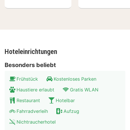
Menge zu tun. Besuch Sie den Freizeitpark Walibi
World, in dem sie nicht nur spannende Attraktionen,
sondern auch schnelle Achterbahnen finden. Sie wollen
lieber die Natur genießen? Biddinghuizen liegt ganz in
der Nähe des Veluwemeer mit seinen vielen Stränden
und Yachthäfen.
Hoteleinrichtungen
Besonders beliebt
Frühstück
Kostenloses Parken
Haustiere erlaubt
Gratis WLAN
Restaurant
Hotelbar
Fahrradverleih
Aufzug
Nichtraucherhotel