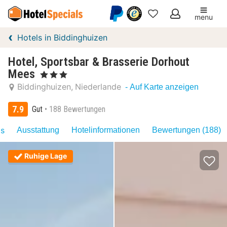
menu
Meine
Hotels in Biddinghuizen
Favoriten
Hotel, Sportsbar & Brasserie Dorhout
Mees
, 3 Sterne
Biddinghuizen
Niederlande
- Auf Karte anzeigen
7.9
Gut
188 Bewertungen
as
Ausstattung
Hotelinformationen
Bewertungen (188)
Ruhige Lage