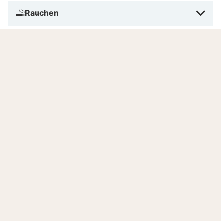
Rauchen
Bezahlen im Hotel
Anzahl Zimmer
Sprachen
7.9
Gut
/10
Basierend auf
188 verifizierten Bewertungen
von
echten Gästen.
Lage
8.0