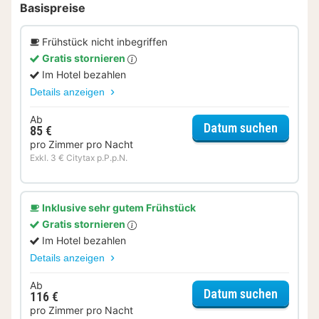
Basispreise
Frühstück nicht inbegriffen
Gratis stornieren
Im Hotel bezahlen
Details anzeigen
Ab
für Bud
Datum suchen
85 €
pro Zimmer pro Nacht
Exkl. 3 € Citytax p.P.p.N.
Inklusive sehr gutem Frühstück
Gratis stornieren
Im Hotel bezahlen
Details anzeigen
Ab
für Bud
Datum suchen
116 €
pro Zimmer pro Nacht