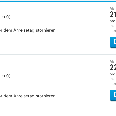
Ab
2
sen
pro
Exkl
or dem Anreisetag stornieren
Buc
Ab
2
pro
sen
Exkl
Buc
or dem Anreisetag stornieren