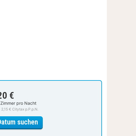
20 €
 Zimmer pro Nacht
. 2,15 € Citytax p.P.p.N.
für Standard Doppelzimmer
Datum suchen