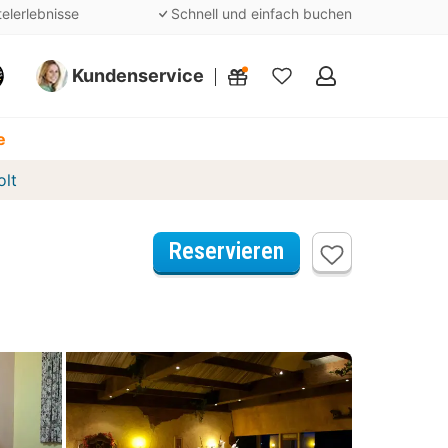
telerlebnisse
Schnell und einfach buchen
Kundenservice
Meine
Favoriten
e
olt
Reservieren