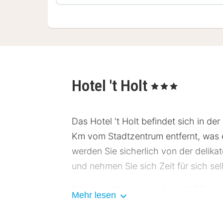
Hotel 't Holt
, 3 Sterne
Das Hotel 't Holt befindet sich in de
Km vom Stadtzentrum entfernt, was e
werden Sie sicherlich von der delik
und nehmen Sie sich Zeit für sich sel
Das gemütliche Hotel bietet 13 Dop
Mehr lesen
eine Dusche und Toilette verwenden.
in dem Sie französische Küche und r