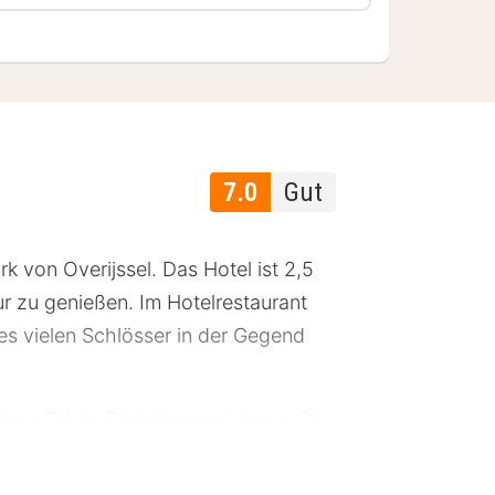
7.0
Gut
k von Overijssel. Das Hotel ist 2,5
r zu genießen. Im Hotelrestaurant
es vielen Schlösser in der Gegend
einen TV. Im Badezimmer können Sie
 Hotel ‘t Holt hat ein Restaurant,
tem Wetter können Sie auf der