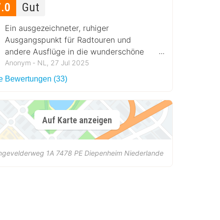
7.0
Gut
Ein ausgezeichneter, ruhiger
Ausgangspunkt für Radtouren und
andere Ausflüge in die wunderschöne
Umgebung. Freundliche Atmosphäre und
Anonym ‐ NL, 27 Jul 2025
aufmerksamer Service.
le Bewertungen (33)
Auf Karte anzeigen
ngevelderweg 1A
7478 PE
Diepenheim
Niederlande