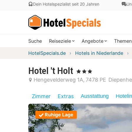
Dein Hotelspezialist seit 20 Jahren
Un
Suche
Reiseziele
Angebote
Themen
HotelSpecials.de
Hotels in Niederlande
Hotel 't Holt
, 3 Sterne
Hengevelderweg 1A
7478 PE
Diepenhe
Zimmer
Extras
Ausstattung
Hoteli
Ruhige Lage