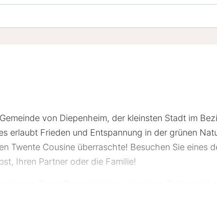
r Gemeinde von Diepenheim, der kleinsten Stadt im Bezir
s erlaubt Frieden und Entspannung in der grünen Natu
aten Twente Cousine überraschte! Besuchen Sie eines d
bst, Ihren Partner oder die Familie!
pezimmer. Diese Zimmer haben extralange Betten und 
 Sie haben auch kostenloses W-Lan in Ihrem Zimmer. Das
egionale Gerichte von Twente genießen können. Bei gu