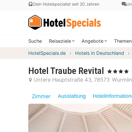
Dein Hotelspezialist seit 20 Jahren
Un
Suche
Reiseziele
Angebote
Themen
HotelSpecials.de
Hotels in Deutschland
Hotel Traube Revital
, 4 Sterne
Untere Hauptstraße 43
78573
Wurmli
Zimmer
Ausstattung
Hotelinformatio