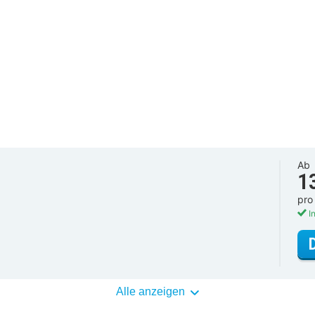
Ab
1
pro
In
Alle anzeigen