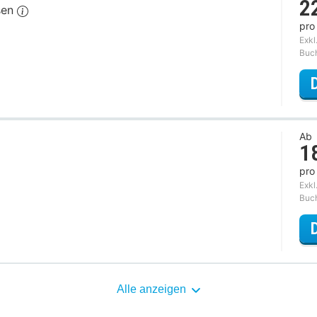
2
sen
pro
Exkl
Buc
Ab
1
pro
Exkl
Buc
Alle anzeigen