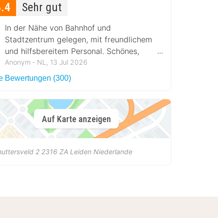
8.4
Sehr gut
In der Nähe von Bahnhof und
Stadtzentrum gelegen, mit freundlichem
und hilfsbereitem Personal. Schönes,
geräumiges Zimmer mit toller Dusche,
Anonym ‐ NL, 13 Jul 2026
separatem WC und geschmackvoller
le Bewertungen (300)
Einrichtung.
Auf Karte anzeigen
uttersveld 2
2316 ZA
Leiden
Niederlande