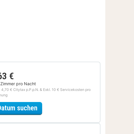
63 €
 Zimmer pro Nacht
. 4,70 € Citytax p.P.p.N. & Exkl. 10 € Servicekosten pro
hung
für Wein & Dinner Special
Datum suchen