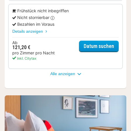
Frühstück nicht inbegriffen
Nicht stornierbar
Bezahlen im Voraus
Details anzeigen
Ab
für Kom
Datum suchen
121,20 €
pro Zimmer pro Nacht
Inkl. Citytax
Alle anzeigen