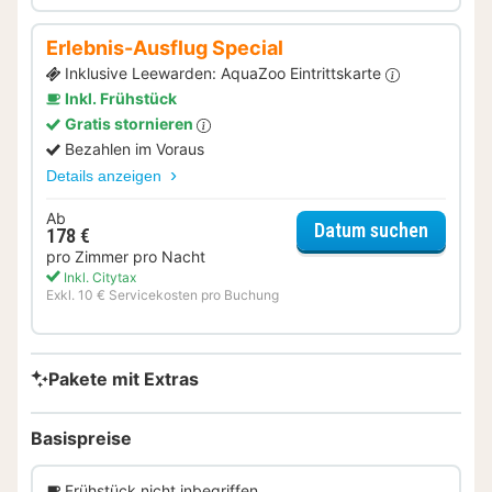
Erlebnis-Ausflug Special
Inklusive Leewarden: AquaZoo Eintrittskarte
Inkl. Frühstück
Gratis stornieren
Bezahlen im Voraus
Details anzeigen
Ab
für Erle
Datum suchen
178 €
pro Zimmer pro Nacht
Inkl. Citytax
Exkl. 10 € Servicekosten pro Buchung
Pakete mit Extras
Basispreise
Frühstück nicht inbegriffen