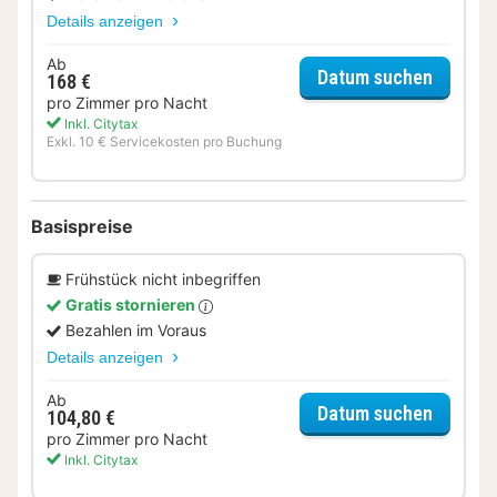
Details anzeigen
Ab
für Erle
Datum suchen
168 €
pro Zimmer pro Nacht
Inkl. Citytax
Exkl. 10 € Servicekosten pro Buchung
Basispreise
Frühstück nicht inbegriffen
Gratis stornieren
Bezahlen im Voraus
Details anzeigen
Ab
für Kom
Datum suchen
104,80 €
pro Zimmer pro Nacht
Inkl. Citytax