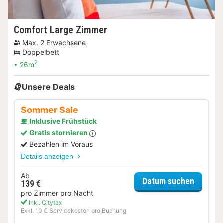
Comfort Large Zimmer
Max. 2 Erwachsene
Doppelbett
2
26m
Unsere Deals
Sommer Sale
Inklusive Frühstück
Gratis stornieren
Bezahlen im Voraus
Details anzeigen
Ab
für Som
Datum suchen
139 €
pro Zimmer pro Nacht
Inkl. Citytax
Exkl. 10 € Servicekosten pro Buchung