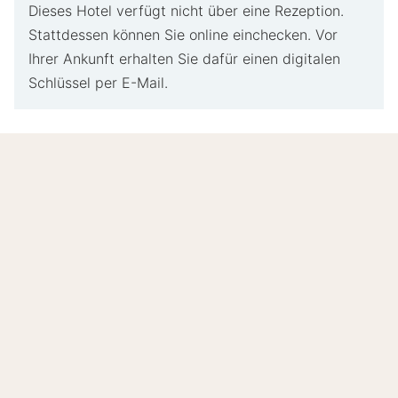
Dieses Hotel verfügt nicht über eine Rezeption.
Stattdessen können Sie online einchecken. Vor
Ihrer Ankunft erhalten Sie dafür einen digitalen
Schlüssel per E-Mail.
8.9
Sehr gut
/10
Basierend auf
405 verifizierten Bewertungen
von
echten Gästen.
Lage
9.2
Preis-Leistungs-Verhältnis
8.8
Gastfreundlichkeit
8.7
Mehr lesen