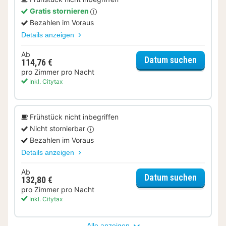
Gratis stornieren
Bezahlen im Voraus
Details anzeigen
Ab
für Com
Datum suchen
114,76 €
pro Zimmer pro Nacht
Inkl. Citytax
Frühstück nicht inbegriffen
Nicht stornierbar
Bezahlen im Voraus
Details anzeigen
Ab
für Com
Datum suchen
132,80 €
pro Zimmer pro Nacht
Inkl. Citytax
Alle anzeigen