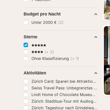
Budget pro Nacht
Unter 2000 €
(2)
Sterne
5 Sterne
4 Sterne
(+ 2)
Ohne Klassifizierung
(+ 1)
Aktivitäten
Zürich Card: Sparen bei Attraktionen, Tr
Swiss Travel Pass: Unbegrenztes Reisen m
Lindt Home of Chocolate Museum Entry T
Zürich: Stadtbus-Tour mit Audioguide un
Zürich: Tagestour nach Grindelwald, Inte