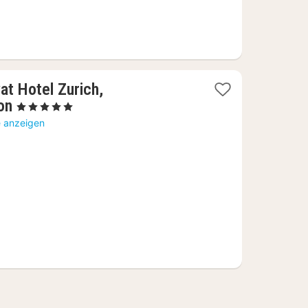
at Hotel Zurich,
1
on
, 5 Sterne
Nacht
e anzeigen
ab
455,89
€