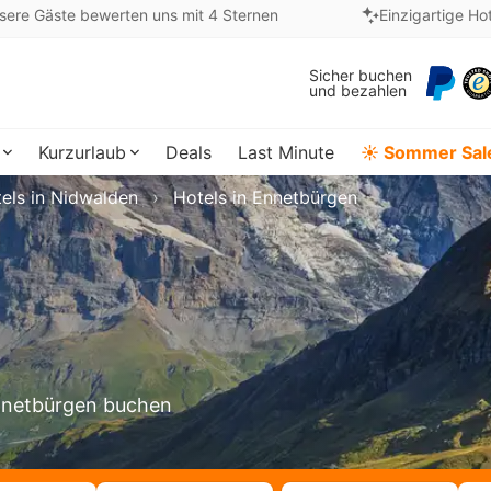
sere Gäste bewerten uns mit 4 Sternen
Einzigartige Ho
Sicher buchen
und bezahlen
Kurzurlaub
Deals
Last Minute
☀️ Sommer Sal
els in Nidwalden
Hotels in Ennetbürgen
Ennetbürgen buchen