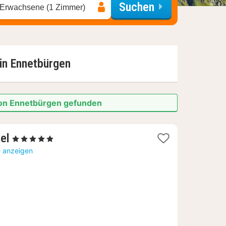
Suchen
 Erwachsene (1 Zimmer)
 in
Ennetbürgen
 von Ennetbürgen gefunden
1
el
, 5 Sterne
Nacht
e anzeigen
ab
460,44
€