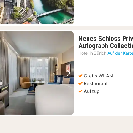
Neues Schloss Priv
Autograph Collecti
Hotel in
Zürich
Auf der Kart
Gratis WLAN
Vorheriges Bild
Nächstes Bild
Restaurant
Aufzug
ansport und Essen gehen
(2)
it Zug, Bus und Schiff
(2)
icket
(2)
d Seerundfahrt
(2)
rlaken & Lauterbrunnen
(2)