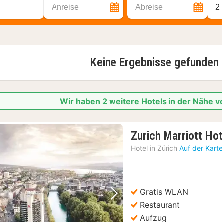
Anreise
Abreise
2
Keine Ergebnisse gefunden
Wir haben 2 weitere Hotels in der Nähe
Zurich Marriott Hot
Hotel in
Zürich
Auf der Kart
Gratis WLAN
Vorheriges Bild
Nächstes Bild
Restaurant
Aufzug