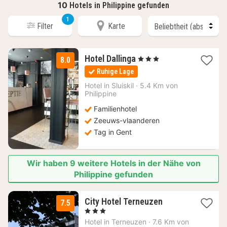
10
Hotels in Philippine gefunden
1
Filter
Karte
1
Hotel Dallinga
, 3 Sterne
8.0
Nacht
Ruhige Lage
ab
155
Hotel in
Sluiskil
·
5.4 Km von
Philippine
€
Familienhotel
Zeeuws-vlaanderen
Tag in Gent
Wir haben 9 weitere Hotels in der Nähe von
Philippine gefunden
1
City Hotel Terneuzen
7.5
Nacht
, 3 Sterne
ab
Hotel in
Terneuzen
·
7.6 Km von