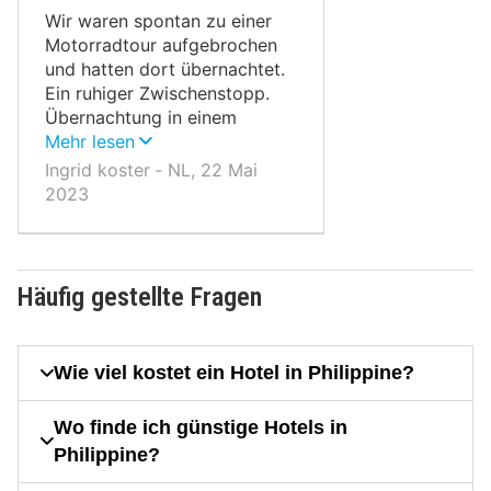
Wir waren spontan zu einer
Motorradtour aufgebrochen
und hatten dort übernachtet.
Ein ruhiger Zwischenstopp.
Übernachtung in einem
ehemaligen Kloster.
Mehr lesen
Ingrid koster ‐ NL, 22 Mai
2023
Häufig gestellte Fragen
Wie viel kostet ein Hotel in Philippine?
Wo finde ich günstige Hotels in
Philippine?