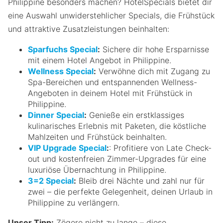
Philippine besonders machen? HotelSpecials bietet dir
eine Auswahl unwiderstehlicher Specials, die Frühstück
und attraktive Zusatzleistungen beinhalten:
Sparfuchs Special
:
Sichere dir hohe Ersparnisse
mit einem Hotel Angebot in Philippine.
Wellness Special
:
Verwöhne dich mit Zugang zu
Spa-Bereichen und entspannenden Wellness-
Angeboten in deinem Hotel mit Frühstück in
Philippine.
Dinner Special
:
Genieße ein erstklassiges
kulinarisches Erlebnis mit Paketen, die köstliche
Mahlzeiten und Frühstück beinhalten.
VIP Upgrade Special
:
: Profitiere von Late Check-
out und kostenfreien Zimmer-Upgrades für eine
luxuriöse Übernachtung in Philippine.
3=2 Special
:
Bleib drei Nächte und zahl nur für
zwei – die perfekte Gelegenheit, deinen Urlaub in
Philippine zu verlängern.
Unser Tipp:
Zögere nicht zu lange – diese