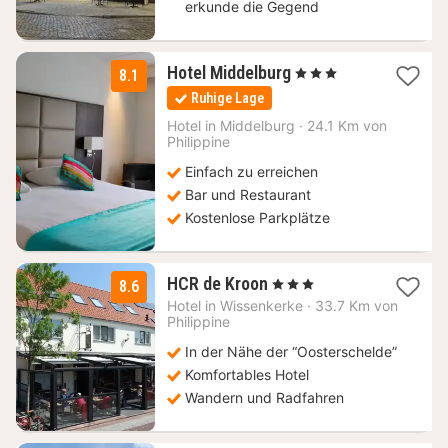
erkunde die Gegend
1
Hotel Middelburg
, 3 Sterne
8.1
Nacht
Ruhige Lage
ab
72
Hotel in
Middelburg
·
24.1 Km von
Philippine
€
Einfach zu erreichen
Bar und Restaurant
Kostenlose Parkplätze
2
HCR de Kroon
, 3 Sterne
8.6
Nächte
Hotel in
Wissenkerke
·
33.7 Km von
ab
Philippine
118,50
In der Nähe der “Oosterschelde”
€
Komfortables Hotel
Wandern und Radfahren