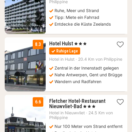
94
Philippine
€
Ruhe, Meer und Strand
Tipp: Miete ein Fahrrad
Entdecke die Küste Zeelands
3
Hotel Hulst
, 3 Sterne
8.3
Nächte
Ruhige Lage
ab
112,33
Hotel in
Hulst
·
20.4 Km von Philippine
€
Zentral in der Innenstadt gelegen
Nahe Antwerpen, Gent und Brügge
Wandern und Radfahren
Fletcher Hotel-Restaurant
6.6
1
Nieuwvliet-Bad
, 3 Sterne
Nacht
Hotel in
Nieuwvliet
·
24.5 Km von
ab
Philippine
79
Nur 100 Meter vom Strand entfernt
€