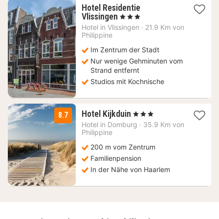
Hotel Residentie
1
Vlissingen
, 3 Sterne
Nacht
Hotel in
Vlissingen
·
21.9 Km von
ab
Philippine
103,55
Im Zentrum der Stadt
€
Nur wenige Gehminuten vom
Strand entfernt
Studios mit Kochnische
1
Hotel Kijkduin
, 3 Sterne
8.7
Nacht
Hotel in
Domburg
·
35.9 Km von
ab
Philippine
132
200 m vom Zentrum
€
Familienpension
In der Nähe von Haarlem