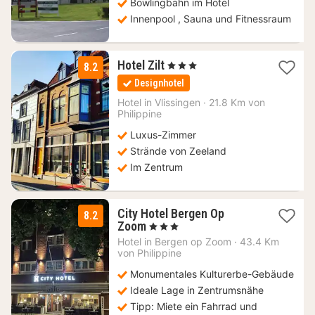
Bowlingbahn im Hotel
Innenpool , Sauna und Fitnessraum
1
Hotel Zilt
, 3 Sterne
8.2
Nacht
Designhotel
ab
102,96
Hotel in
Vlissingen
·
21.8 Km von
Philippine
€
Luxus-Zimmer
Strände von Zeeland
Im Zentrum
City Hotel Bergen Op
8.2
1
Zoom
, 3 Sterne
Nacht
Hotel in
Bergen op Zoom
·
43.4 Km
ab
von Philippine
78
Monumentales Kulturerbe-Gebäude
€
Ideale Lage in Zentrumsnähe
Tipp: Miete ein Fahrrad und