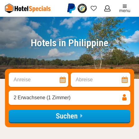
menu
Meine
Favoriten
Hotels in Philippine
Anreise
Abreise
2 Erwachsene (1 Zimmer)
Suchen