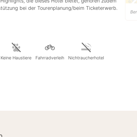
 Highlights, die dieses Hotel bietet, gehören zudem
stützung bei der Tourenplanung/beim Ticketerwerb.
Ber
Keine Haustiere
Fahrradverleih
Nichtraucherhotel