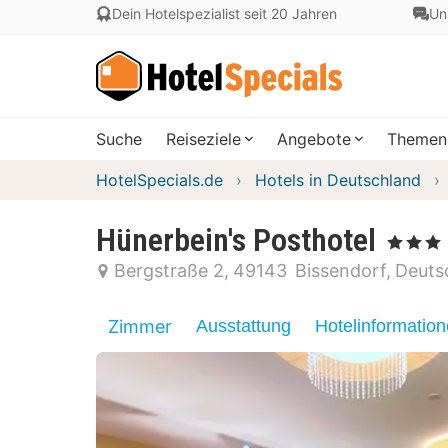
Dein Hotelspezialist seit 20 Jahren
Un
Suche
Reiseziele
Angebote
Themen
HotelSpecials.de
Hotels in Deutschland
Hünerbein's Posthotel
, 3 Sterne
Bergstraße 2
49143
Bissendorf
Deuts
Zimmer
Ausstattung
Hotelinformatio