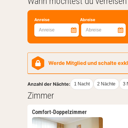
Wann möchtest du verreisen
Anreise
Abreise
Anreise
Abreise
Werde Mitglied und schalte exklu
Anzahl der Nächte:
1 Nacht
2 Nächte
3 
Zimmer
Comfort-Doppelzimmer