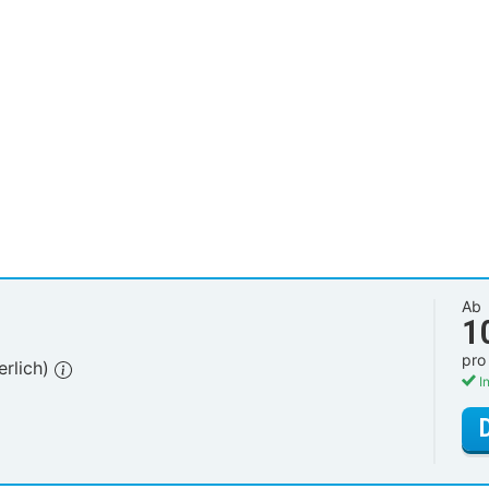
Ab
1
pro
erlich)
In