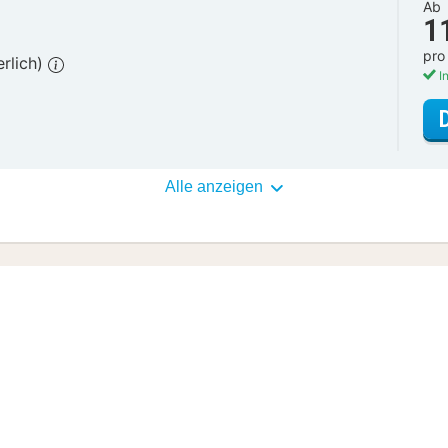
Ab
1
pro
erlich)
In
Alle anzeigen