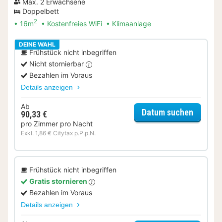
Max. 2 Erwachsene
Doppelbett
2
16m
Kostenfreies WiFi
Klimaanlage
DEINE WAHL
Frühstück nicht inbegriffen
Nicht stornierbar
Bezahlen im Voraus
Details anzeigen
Ab
für Sta
Datum suchen
90,33 €
pro Zimmer pro Nacht
Exkl. 1,86 € Citytax p.P.p.N.
Frühstück nicht inbegriffen
Gratis stornieren
Bezahlen im Voraus
Details anzeigen