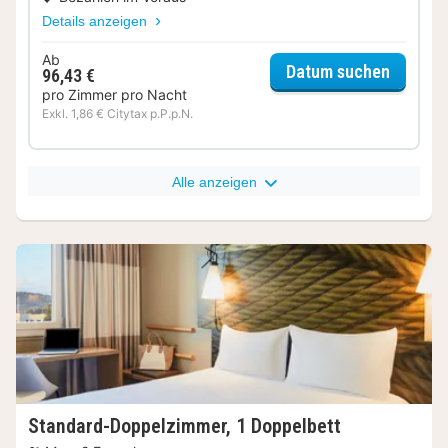
Details anzeigen
Ab
für Sta
Datum suchen
96,43 €
pro Zimmer pro Nacht
Exkl. 1,86 € Citytax p.P.p.N.
Alle anzeigen
Standard-Doppelzimmer, 1 Doppelbett