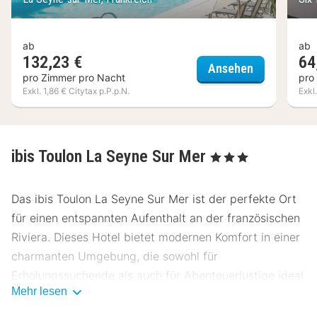
ab
ab
132,23 €
64
ibis Styles 
Ansehen
pro Zimmer pro Nacht
pro
Exkl. 1,86 € Citytax p.P.p.N.
Exkl
ibis Toulon La Seyne Sur Mer
, 3 Sterne
Das ibis Toulon La Seyne Sur Mer ist der perfekte Ort
für einen entspannten Aufenthalt an der französischen
Riviera. Dieses Hotel bietet modernen Komfort in einer
charmanten Umgebung, die sowohl für
Erholungssuchende als auch für Abenteuerlustige ideal
Mehr lesen
ist.