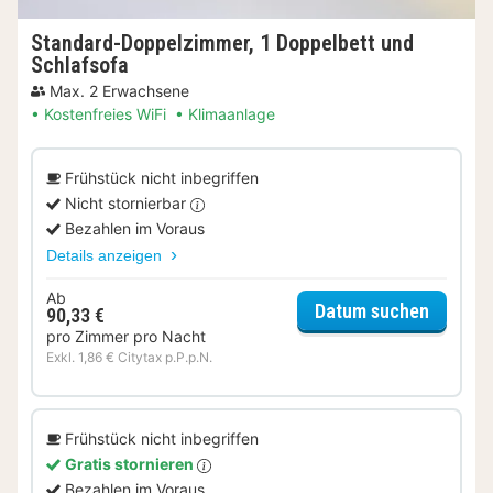
Standard-Doppelzimmer, 1 Doppelbett und
Schlafsofa
Max. 2 Erwachsene
Kostenfreies WiFi
Klimaanlage
Frühstück nicht inbegriffen
Nicht stornierbar
Bezahlen im Voraus
Details anzeigen
Ab
für Sta
Datum suchen
90,33 €
pro Zimmer pro Nacht
Exkl. 1,86 € Citytax p.P.p.N.
Frühstück nicht inbegriffen
Gratis stornieren
Bezahlen im Voraus