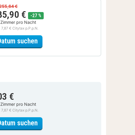
255,64 €
85,90 €
Rabatt
-27 %
 Zimmer pro Nacht
. 7,87 € Citytax p.P.p.N.
für Entdecke die Stadt Special
Datum suchen
03 €
 Zimmer pro Nacht
. 7,87 € Citytax p.P.p.N.
für Geschmackvolles Deluxezimm
Datum suchen