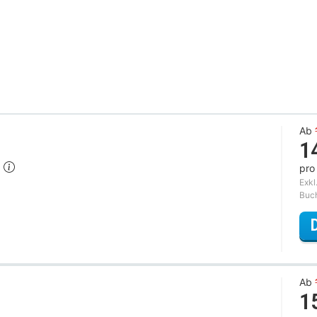
Ab
1
h
pro
Exkl
Buc
Ab
1