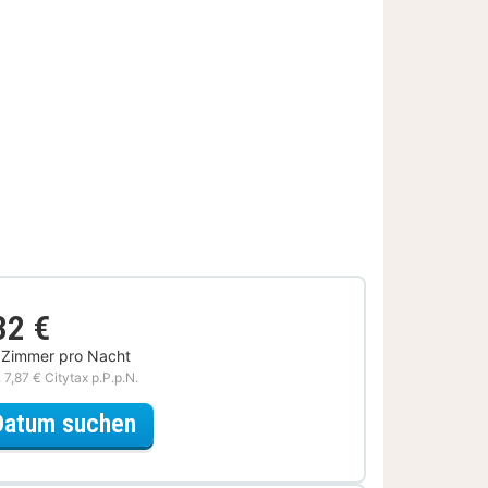
32 €
 Zimmer pro Nacht
. 7,87 € Citytax p.P.p.N.
für Romantische Special
Datum suchen