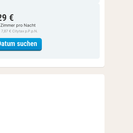
29 €
 Zimmer pro Nacht
. 7,87 € Citytax p.P.p.N.
für Geschmackvolles Deluxezimm
Datum suchen