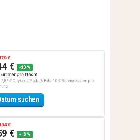
179 €
44 €
Rabatt
-20 %
 Zimmer pro Nacht
. 7,87 € Citytax p.P.p.N. & Exkl. 10 € Servicekosten pro
hung
für Wellness Special
Datum suchen
194 €
59 €
Rabatt
-18 %