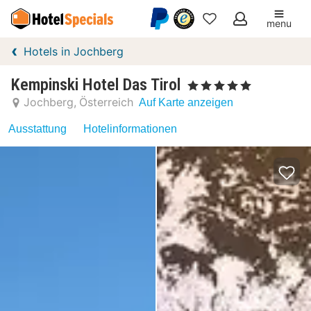
menu
Meine
Hotels in Jochberg
Favoriten
Kempinski Hotel Das Tirol
, 5 Sterne
Jochberg
Österreich
Auf Karte anzeigen
Ausstattung
Hotelinformationen