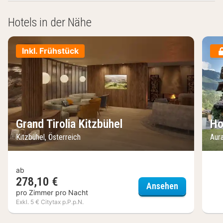
Hotels in der Nähe
Inkl. Frühstück
Grand Tirolia Kitzbühel
Ho
Kitzbühel, Österreich
Aura
ab
278,10 €
Grand Tiroli
Ansehen
pro Zimmer pro Nacht
Exkl. 5 € Citytax p.P.p.N.