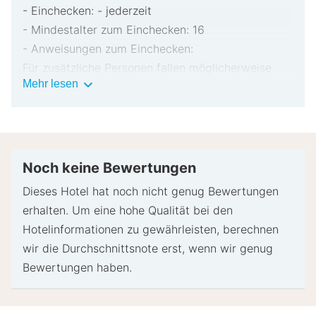
- Einchecken: - jederzeit
- Mindestalter zum Einchecken: 16
- Anweisungen zum Einchecken:
Für zusätzliche Personen fallen möglicherweise
Wichtige
Mehr lesen
Gebühren an, die abhängig von den Bestimmungen
Informationen
der Unterkunft variieren können.
Beim Check-in werden ggf. ein Lichtbildausweis
und eine Kreditkarte, Debitkarte oder Kaution in
bar für unvorhergesehene Aufwendungen verlangt.
Noch keine Bewertungen
Je nach Verfügbarkeit beim Check-in wird
Dieses Hotel hat noch nicht genug Bewertungen
versucht, Sonderwünschen entgegenzukommen,
erhalten. Um eine hohe Qualität bei den
sie können jedoch nicht garantiert werden.
Hotelinformationen zu gewährleisten, berechnen
Eventuell fallen zusätzliche Gebühren an.
wir die Durchschnittsnote erst, wenn wir genug
Diese Unterkunft akzeptiert Kreditkarten,
Bewertungen haben.
Debitkarten und Bargeld.
Diese Unterkunft verwendet umweltfreundliche
Reinigungsmittel