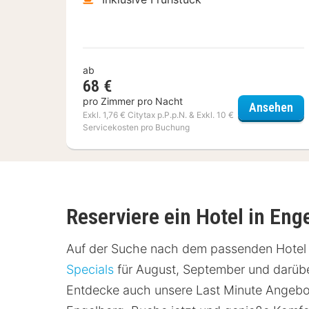
ab
68 €
pro Zimmer pro Nacht
Ibi
Ansehen
Exkl. 1,76 € Citytax p.P.p.N. & Exkl. 10 €
Servicekosten pro Buchung
Reserviere ein Hotel in Eng
Auf der Suche nach dem passenden Hotel in
Specials
für August, September und darüber
Entdecke auch unsere Last Minute Angebot