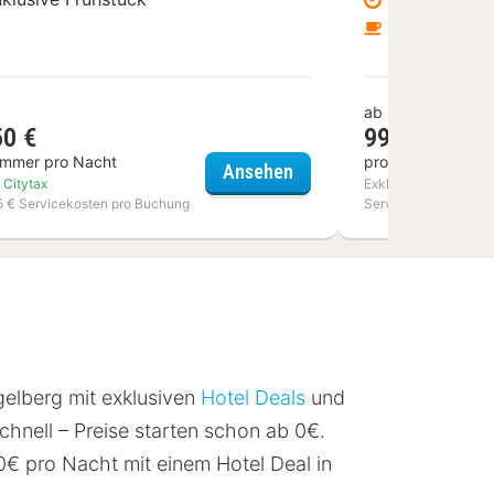
Inklusive F
ab
50 €
99 €
immer pro Nacht
pro Zimmer pro N
Nürnberg, Trademark Collection by Wyndham
Akzent Hotel Altenberge
Ansehen
. Citytax
Exkl. 4,40 € Citytax p
15 € Servicekosten pro Buchung
Servicekosten pro B
gelberg mit exklusiven
Hotel Deals
und
hnell – Preise starten schon ab 0€.
€ pro Nacht mit einem Hotel Deal in