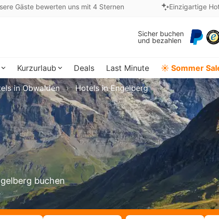
sere Gäste bewerten uns mit 4 Sternen
Einzigartige Ho
Sicher buchen
und bezahlen
Kurzurlaub
Deals
Last Minute
☀️ Sommer Sal
els in Obwalden
Hotels in Engelberg
Engelberg buchen