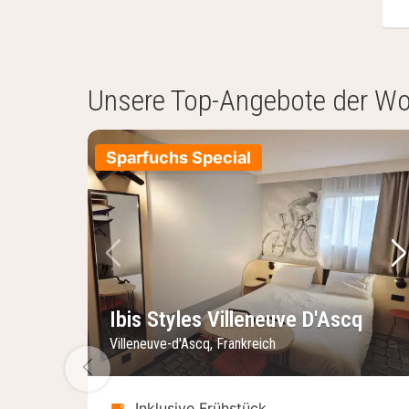
Unsere Top-Angebote der W
Sparfuchs Special
Vorheriges Bild
Nä
Ibis Styles Villeneuve D'Ascq
Villeneuve-d'Ascq, Frankreich
Vorheriges Bild
Inklusive Frühstück