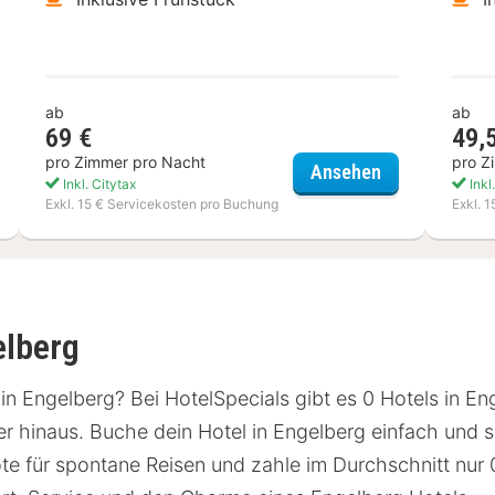
ab
ab
69 €
49,
pro Zimmer pro Nacht
pro Z
s Styles Villeneuve D'Ascq
Centro Hotel 
Ansehen
Inkl. Citytax
Inkl
Exkl. 15 € Servicekosten pro Buchung
Exkl. 
elberg
 Engelberg? Bei HotelSpecials gibt es 0 Hotels in En
 hinaus. Buche dein Hotel in Engelberg einfach und sc
e für spontane Reisen und zahle im Durchschnitt nur 0