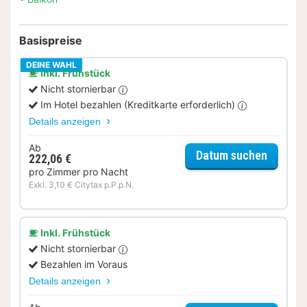
Basispreise
DEINE WAHL
Inkl. Frühstück
Nicht stornierbar
Im Hotel bezahlen (Kreditkarte erforderlich)
Details anzeigen
Ab
für Com
Datum suchen
222,06 €
pro Zimmer pro Nacht
Exkl. 3,10 € Citytax p.P.p.N.
Inkl. Frühstück
Nicht stornierbar
Bezahlen im Voraus
Details anzeigen