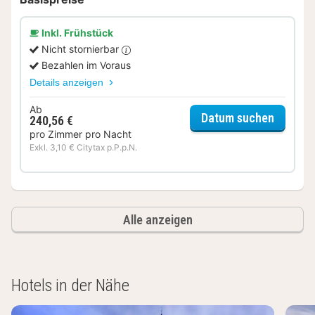
Inkl. Frühstück
Nicht stornierbar
Bezahlen im Voraus
Details anzeigen
Ab
für Gal
Datum suchen
240,56 €
pro Zimmer pro Nacht
Exkl. 3,10 € Citytax p.P.p.N.
Alle anzeigen
Hotels in der Nähe