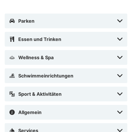
Fühl dich in einem der 34 Zimmer, die Minibar bieten,
wie zu Hause. Ein WLAN-Internetzugang (kostenlos)
steht zur Verfügung. Die Badezimmer mit Badewannen
Parken
und Duschen (separat) verfügen über
Komfortbadewannen und Regenduschen. Zur
Essen und Trinken
Austattung gehören Safes und Schreibtische; die
Zimmer werden täglich sauber gemacht.
Wellness & Spa
Entfernungen werden bis auf 0,1 Kilometer gerundet.
Haus der Berge – 0,4 km AlpenCongress – 1,5 km
Schwimmeinrichtungen
Weinfeldlift – 2,3 km Watzmann Therme – 2,4 km
Kreisklinik Berchtesgaden – 2,6 km Salzbergwerk
Berchtesgaden – 3 km Götschen Ski-Center – 3,1 km
Sport & Aktivitäten
Salzbergwerk Berchtesgaden – 3,2 km Gruensteinlift –
4,3 km Hotel Zum Turken – 6,4 km Jennerbahn – 6,6
Allgemein
km Wimbachklamm – 6,9 km Königssee – 7,4 km
Nationalpark Berchtesgaden – 7,7 km Rennbob-Taxi – 8
Services