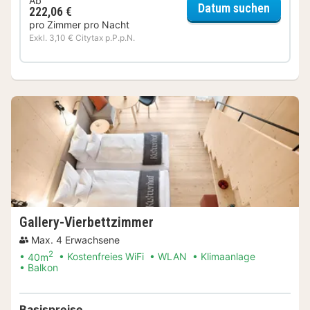
Ab
für Com
Datum suchen
222,06 €
pro Zimmer pro Nacht
Exkl. 3,10 € Citytax p.P.p.N.
Gallery-Vierbettzimmer
Max. 4 Erwachsene
2
40m
Kostenfreies WiFi
WLAN
Klimaanlage
Balkon
Basispreise