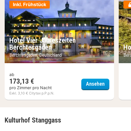
Inkl. Frühstück
Hotel Vier Jahreszeiten
Berchtesgaden
Ho
Berchtesgaden, Deutschland
Ber
ab
173,13 €
Hotel Vier 
Ansehen
pro Zimmer pro Nacht
Exkl. 3,10 € Citytax p.P.p.N.
Kulturhof Stanggass