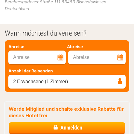
Berchtesgadener Straße 111
83483
Bischofswiesen
Deutschland
Wann möchtest du verreisen?
Anreise
Abreise
Anreise
Abreise
Anzahl der Reisenden
2 Erwachsene (1 Zimmer)
Werde Mitglied und schalte exklusive Rabatte für
dieses Hotel frei
Anmelden