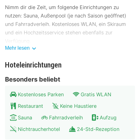
Nimm dir die Zeit, um folgende Einrichtungen zu
nutzen: Sauna, Außenpool (je nach Saison geöffnet)
und Fahrradverleih. Kostenloses WLAN, ein Skiraum
und ein Hochzeitsservice stehen ebenfalls zur
Verfügung.
Mehr lesen
Lass dir vorzügliche Speisen im Gasthaus schmecken,
einem der 2 Restaurants dieses Hotels. Lass deinen
Hoteleinrichtungen
Tag bei einem Drink an der Bar/Lounge ausklingen. Ein
Besonders beliebt
inbegriffenes Frühstücksbuffet wird täglich von
07:00 Uhr bis 10:00 Uhr angeboten.
Kostenloses Parken
Gratis WLAN
Zum Angebot gehören mehrsprachiges Personal, eine
Restaurant
Keine Haustiere
Gepäckaufbewahrung und ein Tresorfach an der
Sauna
Fahrradverleih
Aufzug
Rezeption. Vor Ort gibt es Folgendes: Parken ohne
Service (kostenlos).
Nichtraucherhotel
24-Std-Rezeption