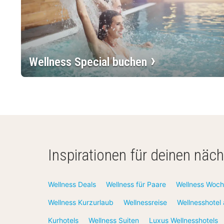
Wellness Special buchen
Inspirationen für deinen näc
Wellness Deals
Wellness für Paare
Wellness Woch
Wellness Kurzurlaub
Wellnessreise
Wellnesshotel
Kurhotels
Wellness Suiten
Luxus Wellnesshotels