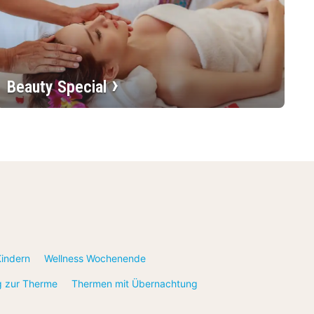
Beauty Special
Kindern
Wellness Wochenende
g zur Therme
Thermen mit Übernachtung