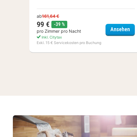
ab
161,64 €
99 €
Rabatt
-39 %
Su
Ansehen
pro Zimmer pro Nacht
Inkl. Citytax
Exkl. 15 € Servicekosten pro Buchung
(3
Hotels)