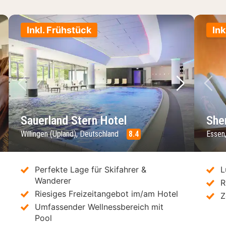
Inkl. Frühstück
Ink
chstes Bild
Vorheriges Bild
Nächstes 
Vo
Sauerland Stern Hotel
She
Willingen (Upland), Deutschland
8.4
Essen
Perfekte Lage für Skifahrer &
L
Wanderer
R
Riesiges Freizeitangebot im/am Hotel
Z
Umfassender Wellnessbereich mit
Pool