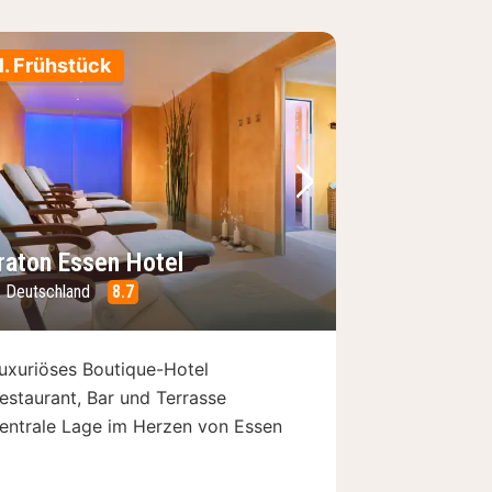
l. Frühstück
Bild
rheriges Bild
Nächstes Bild
raton Essen Hotel
, Deutschland
8.7
uxuriöses Boutique-Hotel
estaurant, Bar und Terrasse
entrale Lage im Herzen von Essen