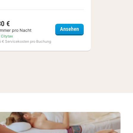
30 €
rn Hotel
Sheraton Essen Hotel
Ansehen
immer pro Nacht
. Citytax
15 € Servicekosten pro Buchung