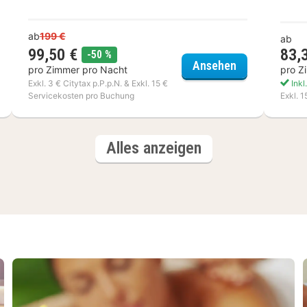
ab
199 €
ab
99,50 €
83,
Rabatt
-50 %
nday Resort Rügen
Sauerland Ste
Ansehen
pro Zimmer pro Nacht
pro Z
Exkl. 3 € Citytax p.P.p.N. & Exkl. 15 €
Inkl
Servicekosten pro Buchung
Exkl. 
Hotels
Alles anzeigen