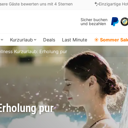
sere Gäste bewerten uns mit 4 Sternen
Einzigartige Ho
Sicher buchen
und bezahlen
Kurzurlaub
Deals
Last Minute
☀️ Sommer Sal
llness Kurzurlaub: Erholung pur
Erholung pur