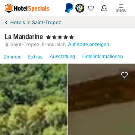
menu
Meine
Hotels in Saint-Tropez
Favoriten
La Mandarine
, 5 Sterne
Saint-Tropez
Frankreich
Auf Karte anzeigen
Zimmer
Extras
Ausstattung
Hotelinformationen