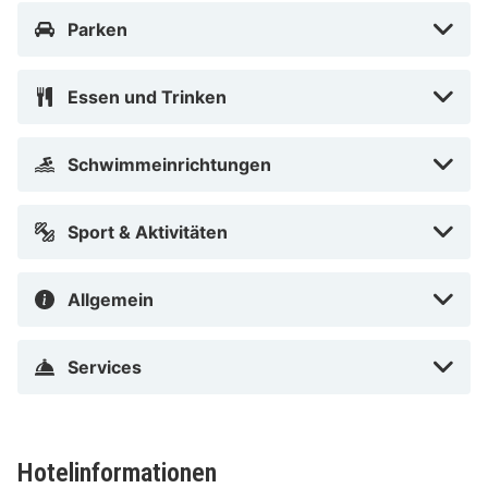
km Der am günstigsten gelegene Flughafen für La
Parken
Mandarine ist: Flughafen Cote d'Azur (NCE).
La Mandarine in Saint-Tropez liegt in Strandnähe, nur
Essen und Trinken
15 Gehminuten von Place des Lices und Chapelle de la
Miséricorde entfernt. Dieses Hotel im luxuriösen Stil ist
Schwimmeinrichtungen
2,8 km von Plage de Pampelonne und 1,1 km von Saint-
Tropez Gulf entfernt.
Sport & Aktivitäten
Chapelle Ste-Anne in der Nähe
Allgemein
Services
Hotelinformationen