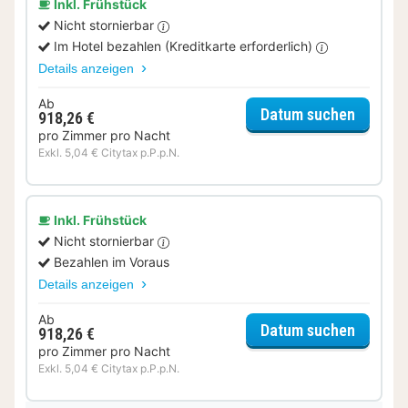
Inkl. Frühstück
Nicht stornierbar
Im Hotel bezahlen (Kreditkarte erforderlich)
Details anzeigen
Ab
für Cla
Datum suchen
918,26 €
pro Zimmer pro Nacht
Exkl. 5,04 € Citytax p.P.p.N.
Inkl. Frühstück
Nicht stornierbar
Bezahlen im Voraus
Details anzeigen
Ab
für Cla
Datum suchen
918,26 €
pro Zimmer pro Nacht
Exkl. 5,04 € Citytax p.P.p.N.