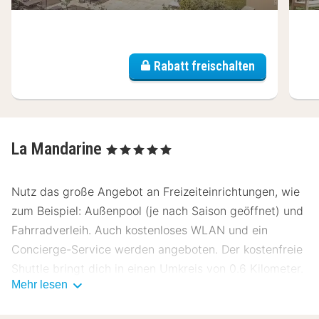
Rabatt freischalten
La Mandarine
, 5 Sterne
Nutz das große Angebot an Freizeiteinrichtungen, wie
zum Beispiel: Außenpool (je nach Saison geöffnet) und
Fahrradverleih. Auch kostenloses WLAN und ein
Concierge-Service werden angeboten. Der kostenfreie
Shuttle bringt dich in einen Umkreis von 0.6 Kilometer.
Mehr lesen
Dieses Hotel bietet ein Restaurant mit hervorragenden
Speisen. Nutz alternativ den Zimmerservice (bitte