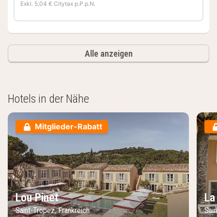
Exkl. 5,04 € Citytax p.P.p.N.
Alle anzeigen
Hotels in der Nähe
Mitglieder-Rabatt
Lou Pinet
La
Saint-Tropez, Frankreich
Sain