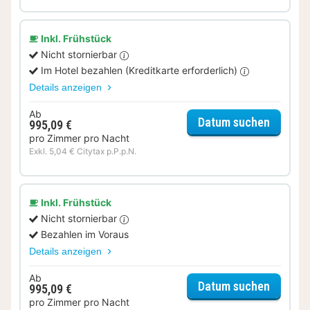
Inkl. Frühstück
Nicht stornierbar
Im Hotel bezahlen (Kreditkarte erforderlich)
Details anzeigen
Ab
für Cla
Datum suchen
995,09 €
pro Zimmer pro Nacht
Exkl. 5,04 € Citytax p.P.p.N.
Inkl. Frühstück
Nicht stornierbar
Bezahlen im Voraus
Details anzeigen
Ab
für Cla
Datum suchen
995,09 €
pro Zimmer pro Nacht