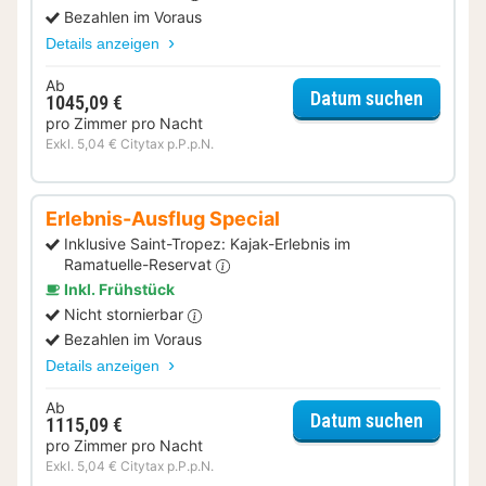
Bezahlen im Voraus
Details anzeigen
Ab
für Ent
Datum suchen
1045,09 €
pro Zimmer pro Nacht
Exkl. 5,04 € Citytax p.P.p.N.
Erlebnis-Ausflug Special
Inklusive Saint-Tropez: Kajak-Erlebnis im
Ramatuelle-Reservat
Inkl. Frühstück
Nicht stornierbar
Bezahlen im Voraus
Details anzeigen
Ab
für Erle
Datum suchen
1115,09 €
pro Zimmer pro Nacht
Exkl. 5,04 € Citytax p.P.p.N.