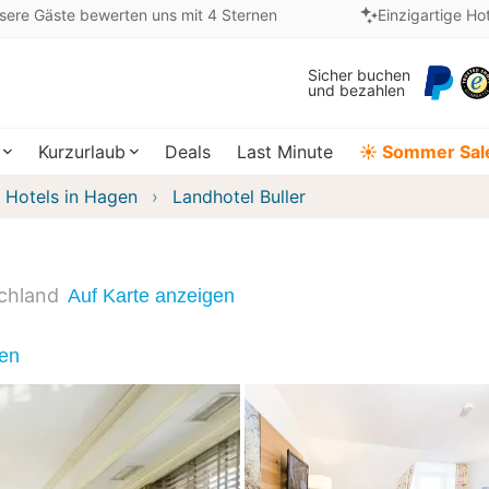
sere Gäste bewerten uns mit 4 Sternen
Einzigartige Ho
Sicher buchen
und bezahlen
Kurzurlaub
Deals
Last Minute
☀️ Sommer Sal
Hotels in Hagen
Landhotel Buller
chland
Auf Karte anzeigen
nen