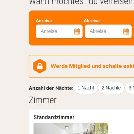
Wann möchtest du verreisen
Anreise
Abreise
Anreise
Abreise
Werde Mitglied und schalte exklu
Anzahl der Nächte:
1 Nacht
2 Nächte
3 
Zimmer
Standardzimmer