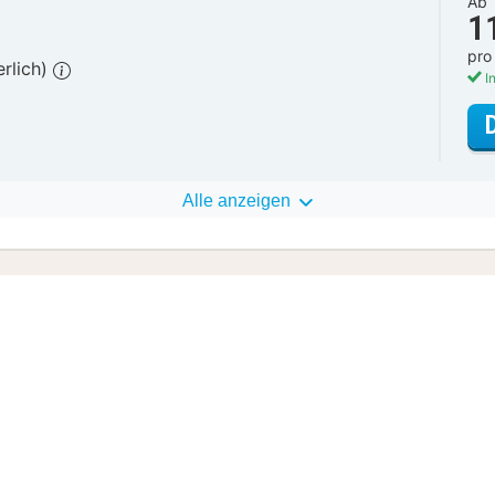
Ab
1
pro
erlich)
In
Alle anzeigen