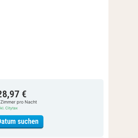
28,97 €
 Zimmer pro Nacht
kl. Citytax
für Superior-Zimmer, Balkon
Datum suchen