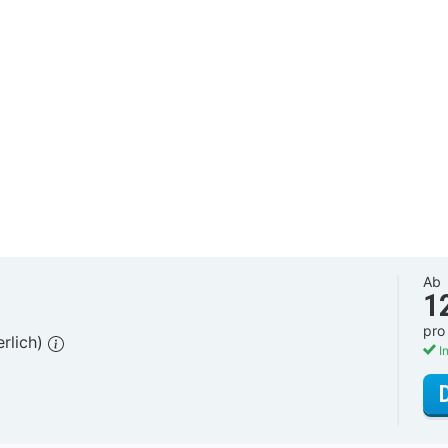
Ab
1
pro
erlich)
In