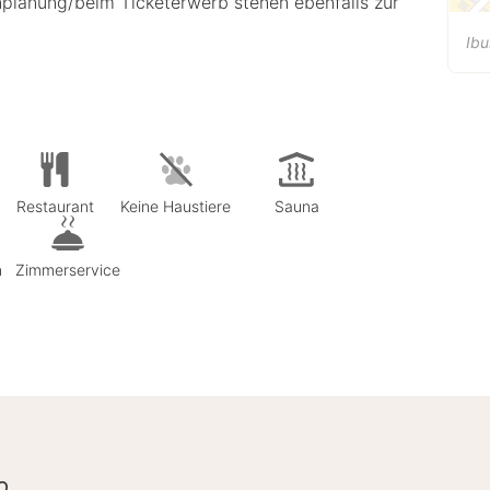
nplanung/beim Ticketerwerb stehen ebenfalls zur
Ibu
Restaurant
Keine Haustiere
Sauna
n
Zimmerservice