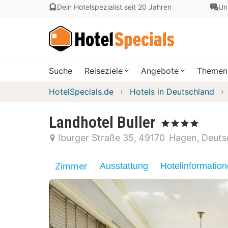
Dein Hotelspezialist seit 20 Jahren
Un
Suche
Reiseziele
Angebote
Themen
HotelSpecials.de
Hotels in Deutschland
Landhotel Buller
, 4 Sterne
Iburger Straße 35
49170
Hagen
Deuts
Zimmer
Ausstattung
Hotelinformatio