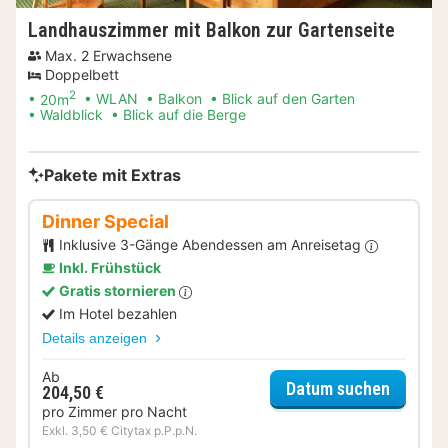
Landhauszimmer mit Balkon zur Gartenseite
Max. 2 Erwachsene
Doppelbett
2
20m
WLAN
Balkon
Blick auf den Garten
Waldblick
Blick auf die Berge
Pakete mit Extras
Dinner Special
Inklusive 3-Gänge Abendessen am Anreisetag
Inkl. Frühstück
Gratis stornieren
Im Hotel bezahlen
Details anzeigen
Ab
für Dinn
Datum suchen
204,50 €
pro Zimmer pro Nacht
Exkl. 3,50 € Citytax p.P.p.N.