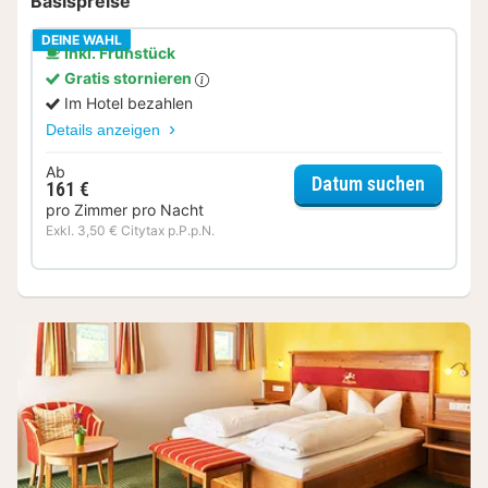
Basispreise
DEINE WAHL
Inkl. Frühstück
Gratis stornieren
Im Hotel bezahlen
Details anzeigen
Ab
für Pan
Datum suchen
161 €
pro Zimmer pro Nacht
Exkl. 3,50 € Citytax p.P.p.N.