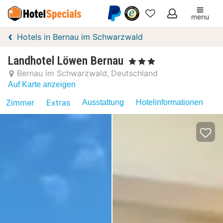
menu
Meine
Hotels in Bernau im Schwarzwald
Favoriten
Landhotel Löwen Bernau
, 3 Sterne
Bernau im Schwarzwald
Deutschland
Auf Karte anzeigen
Zimmer
Extras
Ausstattung
Hotelinformationen