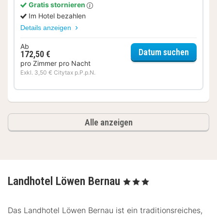
Gratis stornieren
Im Hotel bezahlen
Details anzeigen
Ab
für Lan
Datum suchen
172,50 €
pro Zimmer pro Nacht
Exkl. 3,50 € Citytax p.P.p.N.
Alle anzeigen
Landhotel Löwen Bernau
, 3 Sterne
Das Landhotel Löwen Bernau ist ein traditionsreiches,