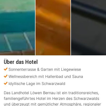
Über das Hotel
Sonnenterrasse & Garten mit Liegewiese
Wellnessbereich mit Hallenbad und Sauna
Idyllische Lage im Schwarzwald
Das Landhotel Löwen Bernau ist ein traditionsreiches,
familiengeführtes Hotel im Herzen des Schwarzwalds
und überzeugt mit gemütlicher Atmosphäre, regionaler