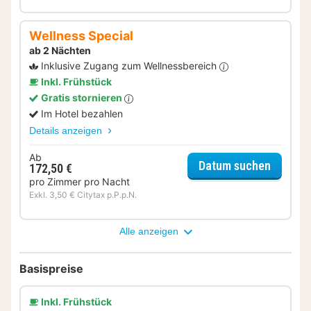
Wellness Special
ab 2 Nächten
Inklusive Zugang zum Wellnessbereich
Inkl. Frühstück
Gratis stornieren
Im Hotel bezahlen
Details anzeigen
Ab
für Wel
Datum suchen
172,50 €
pro Zimmer pro Nacht
Exkl. 3,50 € Citytax p.P.p.N.
Alle anzeigen
Basispreise
Inkl. Frühstück