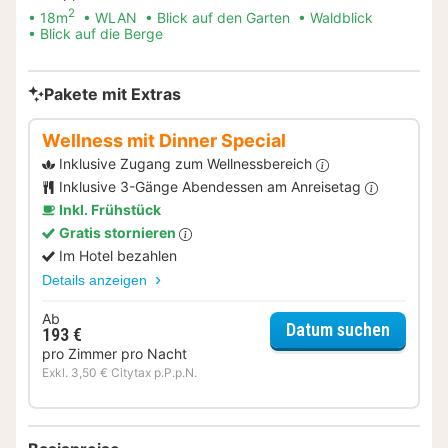
2
18m
WLAN
Blick auf den Garten
Waldblick
Blick auf die Berge
Pakete mit Extras
Wellness mit Dinner Special
Inklusive Zugang zum Wellnessbereich
Inklusive 3-Gänge Abendessen am Anreisetag
Inkl. Frühstück
Gratis stornieren
Im Hotel bezahlen
Details anzeigen
Ab
für Well
Datum suchen
193 €
pro Zimmer pro Nacht
Exkl. 3,50 € Citytax p.P.p.N.