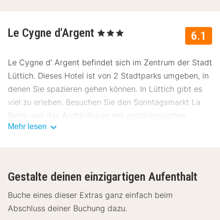
Le Cygne d'Argent
, 3 Sterne
6.1
Le Cygne d' Argent befindet sich im Zentrum der Stadt
Lüttich. Dieses Hotel ist von 2 Stadtparks umgeben, in
denen Sie spazieren gehen können. In Lüttich gibt es
viel zu erleben. Besuchen Sie den Sonntagsmarkt La
Batte und das Archäoforum mit archäologischen
Mehr lesen
Funden. In der Stadt können Sie das burgundische
Leben genießen.
Die Hotelzimmer sind mit Fernseher, Schreibtisch und
Gestalte deinen einzigartigen Aufenthalt
einem privaten Badezimmer mit Föhn, eigener Dusche
und WC ausgestattet.
Buche eines dieser Extras ganz einfach beim
Abschluss deiner Buchung dazu.
Aufgrund der günstigen Lage gibt es in unmittelbarer