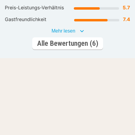
Preis-Leistungs-Verhältnis
5.7
Gastfreundlichkeit
7.4
Mehr lesen
Alle Bewertungen (6)
Lass dich inspirieren
Romantische
Wellnesshotels
Hotels
L