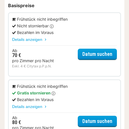
Basispreise
Frühstück nicht inbegriffen
Nicht stornierbar
Bezahlen im Voraus
Details anzeigen
Ab
für Tw
Datum suchen
70 €
pro Zimmer pro Nacht
Exkl. 4 € Citytax p.P.p.N.
Frühstück nicht inbegriffen
Gratis stornieren
Bezahlen im Voraus
Details anzeigen
Ab
für Tw
Datum suchen
80 €
pro Zimmer pro Nacht