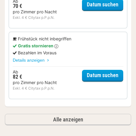
Ab
für Twe
Datum suchen
70 €
pro Zimmer pro Nacht
Exkl. 4 € Citytax p.P.p.N.
Frühstück nicht inbegriffen
Gratis stornieren
Bezahlen im Voraus
Details anzeigen
Ab
für Twe
Datum suchen
82 €
pro Zimmer pro Nacht
Exkl. 4 € Citytax p.P.p.N.
Alle anzeigen