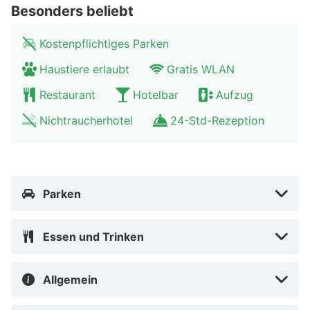
dem Botanischen Garten. Hier können Sie wunderbare
Besonders beliebt
Spaziergänge machen. Probieren Sie die berühmte
Lütticher Waffel, ein Geneverglas, besser bekannt als
Kostenpflichtiges Parken
Pékèt, oder die Lütticher Fleischbällchen, Boulets.
Haustiere erlaubt
Gratis WLAN
Restaurant
Hotelbar
Aufzug
Nichtraucherhotel
24-Std-Rezeption
Parken
Essen und Trinken
Allgemein