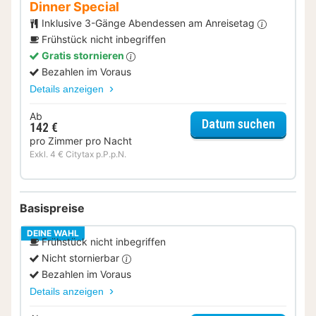
Dinner Special
Inklusive 3-Gänge Abendessen am Anreisetag
Frühstück nicht inbegriffen
Gratis stornieren
Bezahlen im Voraus
Details anzeigen
Ab
für Dinn
Datum suchen
142 €
pro Zimmer pro Nacht
Exkl. 4 € Citytax p.P.p.N.
Basispreise
DEINE WAHL
Frühstück nicht inbegriffen
Nicht stornierbar
Bezahlen im Voraus
Details anzeigen