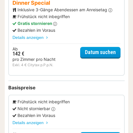
Dinner Special
Inklusive 3-Gänge Abendessen am Anreisetag
Frühstück nicht inbegriffen
Gratis stornieren
Bezahlen im Voraus
Details anzeigen
Ab
für Dinn
Datum suchen
142 €
pro Zimmer pro Nacht
Exkl. 4 € Citytax p.P.p.N.
Basispreise
Frühstück nicht inbegriffen
Nicht stornierbar
Bezahlen im Voraus
Details anzeigen