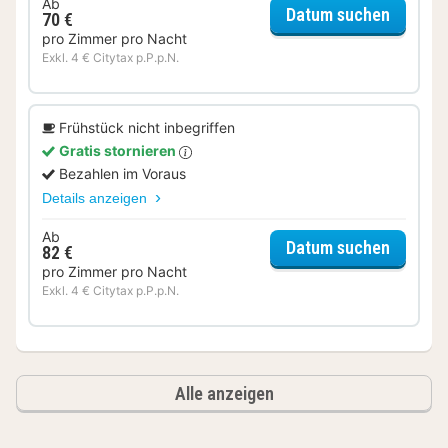
Ab
für Twe
Datum suchen
70 €
pro Zimmer pro Nacht
Exkl. 4 € Citytax p.P.p.N.
Frühstück nicht inbegriffen
Gratis stornieren
Bezahlen im Voraus
Details anzeigen
Ab
für Twe
Datum suchen
82 €
pro Zimmer pro Nacht
Exkl. 4 € Citytax p.P.p.N.
Alle anzeigen