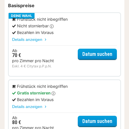
Basispreise
DEINE WAHL
Frühstück nicht inbegriffen
Nicht stornierbar
Bezahlen im Voraus
Details anzeigen
Ab
für Tw
Datum suchen
70 €
pro Zimmer pro Nacht
Exkl. 4 € Citytax p.P.p.N.
Frühstück nicht inbegriffen
Gratis stornieren
Bezahlen im Voraus
Details anzeigen
Ab
für Tw
Datum suchen
80 €
pro Zimmer pro Nacht