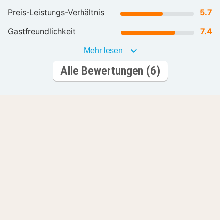
Preis-Leistungs-Verhältnis
5.7
Gastfreundlichkeit
7.4
Mehr lesen
Alle Bewertungen (6)
Lass dich inspirieren
Romantische
Wellnesshotels
Hotels
L