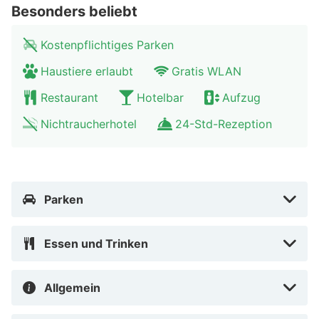
dem Botanischen Garten. Hier können Sie wunderbare
Besonders beliebt
Spaziergänge machen. Probieren Sie die berühmte
Lütticher Waffel, ein Geneverglas, besser bekannt als
Kostenpflichtiges Parken
Pékèt, oder die Lütticher Fleischbällchen, Boulets.
Haustiere erlaubt
Gratis WLAN
Restaurant
Hotelbar
Aufzug
Nichtraucherhotel
24-Std-Rezeption
Parken
Essen und Trinken
Allgemein