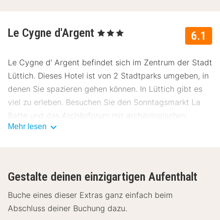
Le Cygne d'Argent
, 3 Sterne
6.1
Le Cygne d' Argent befindet sich im Zentrum der Stadt
Lüttich. Dieses Hotel ist von 2 Stadtparks umgeben, in
denen Sie spazieren gehen können. In Lüttich gibt es
viel zu erleben. Besuchen Sie den Sonntagsmarkt La
Batte und das Archäoforum mit archäologischen
Mehr lesen
Funden. In der Stadt können Sie das burgundische
Leben genießen.
Die Hotelzimmer sind mit Fernseher, Schreibtisch und
Gestalte deinen einzigartigen Aufenthalt
einem privaten Badezimmer mit Föhn, eigener Dusche
und WC ausgestattet.
Buche eines dieser Extras ganz einfach beim
Abschluss deiner Buchung dazu.
Aufgrund der günstigen Lage gibt es in unmittelbarer