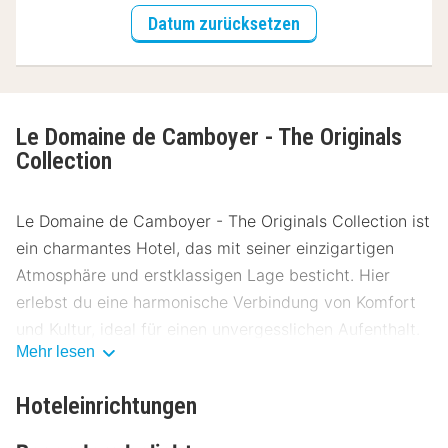
Datum zurücksetzen
Le Domaine de Camboyer - The Originals
Collection
Le Domaine de Camboyer - The Originals Collection ist
ein charmantes Hotel, das mit seiner einzigartigen
Atmosphäre und erstklassigen Lage besticht. Hier
erlebst du eine harmonische Verbindung von Komfort
und Kultur, ideal für einen unvergesslichen Aufenthalt.
Mehr lesen
Lage Le Domaine de Camboyer - The
Originals Collection
Hoteleinrichtungen
Das Hotel liegt in einer malerischen Umgebung, nur