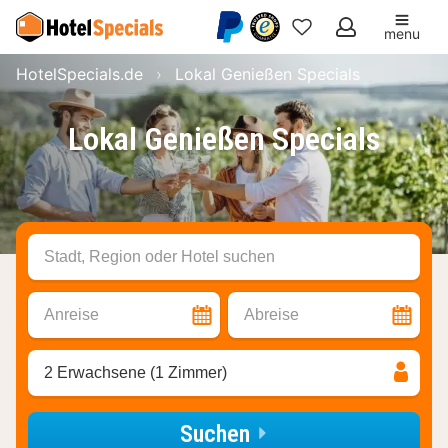
menu
Meine
HotelSpecials.de
Lokal Genießen Specials
Favoriten
Lokal Genießen Specials
Stadt, Region oder Hotel suchen
Anreise
Abreise
2 Erwachsene (1 Zimmer)
Suchen