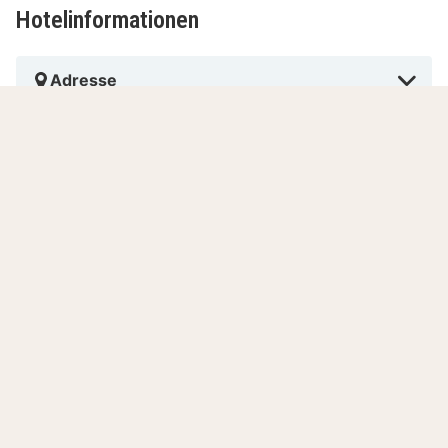
Hotelinformationen
Adresse
Rezeption
Haustiere
Rauchen
Bezahlen im Hotel
Anzahl Zimmer