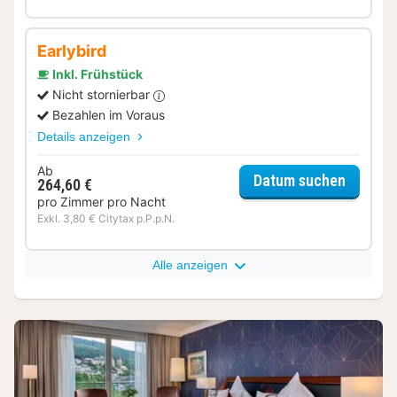
Earlybird
Inkl. Frühstück
Nicht stornierbar
Bezahlen im Voraus
Details anzeigen
Ab
für Sta
Datum suchen
264,60 €
pro Zimmer pro Nacht
Exkl. 3,80 € Citytax p.P.p.N.
Alle anzeigen