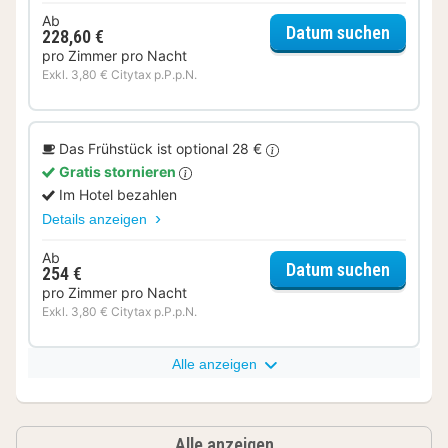
Ab
für Kom
Datum suchen
228,60 €
pro Zimmer pro Nacht
Exkl. 3,80 € Citytax p.P.p.N.
Das Frühstück ist optional 28 €
Gratis stornieren
Im Hotel bezahlen
Details anzeigen
Ab
für Kom
Datum suchen
254 €
pro Zimmer pro Nacht
Exkl. 3,80 € Citytax p.P.p.N.
Alle anzeigen
Alle anzeigen