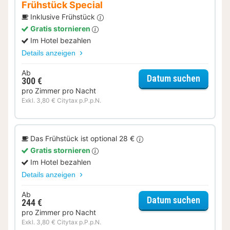
Frühstück Special
Inklusive Frühstück
Gratis stornieren
Im Hotel bezahlen
Details anzeigen
Ab
für Frü
Datum suchen
300 €
pro Zimmer pro Nacht
Exkl. 3,80 € Citytax p.P.p.N.
Das Frühstück ist optional 28 €
Gratis stornieren
Im Hotel bezahlen
Details anzeigen
Ab
für Sta
Datum suchen
244 €
pro Zimmer pro Nacht
Exkl. 3,80 € Citytax p.P.p.N.