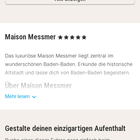
Maison Messmer
, 5 Sterne
Das luxuriöse Maison Messmer liegt zentral im
wunderschönen Baden-Baden. Erkunde die historische
Altstadt und lasse dich von Baden-Baden begeistern.
Über Maison Messmer
Mehr lesen
Mit Tradition und stilvollem Ambiente heißt das Maison
Messmer dich herzlich zu deinem Aufenthalt in Baden-
Baden willkommen.
Einrichtungen Maison Messmer
Gestalte deinen einzigartigen Aufenthalt
Die stilvollen Zimmer des Maison Messmer sind mit