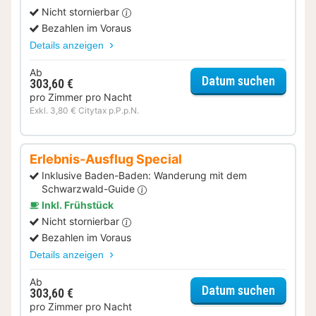
Nicht stornierbar
Bezahlen im Voraus
Details anzeigen
Ab
für Ent
Datum suchen
303,60 €
pro Zimmer pro Nacht
Exkl. 3,80 € Citytax p.P.p.N.
Erlebnis-Ausflug Special
Inklusive Baden-Baden: Wanderung mit dem
Schwarzwald-Guide
Inkl. Frühstück
Nicht stornierbar
Bezahlen im Voraus
Details anzeigen
Ab
für Erle
Datum suchen
303,60 €
pro Zimmer pro Nacht