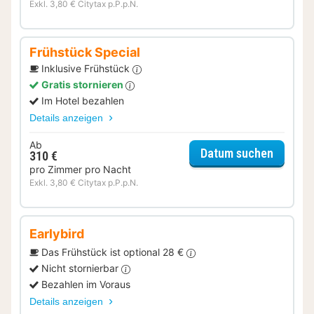
Exkl. 3,80 € Citytax p.P.p.N.
Frühstück Special
Inklusive Frühstück
Gratis stornieren
Im Hotel bezahlen
Details anzeigen
Ab
für Frü
Datum suchen
310 €
pro Zimmer pro Nacht
Exkl. 3,80 € Citytax p.P.p.N.
Earlybird
Das Frühstück ist optional 28 €
Nicht stornierbar
Bezahlen im Voraus
Details anzeigen