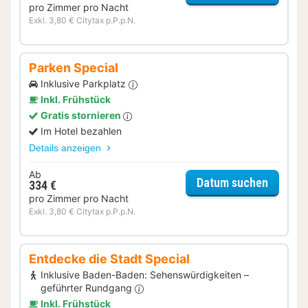
pro Zimmer pro Nacht
Exkl. 3,80 € Citytax p.P.p.N.
Parken Special
Inklusive Parkplatz
Inkl. Frühstück
Gratis stornieren
Im Hotel bezahlen
Details anzeigen
Ab
für Par
Datum suchen
334 €
pro Zimmer pro Nacht
Exkl. 3,80 € Citytax p.P.p.N.
Entdecke die Stadt Special
Inklusive Baden-Baden: Sehenswürdigkeiten –
geführter Rundgang
Inkl. Frühstück