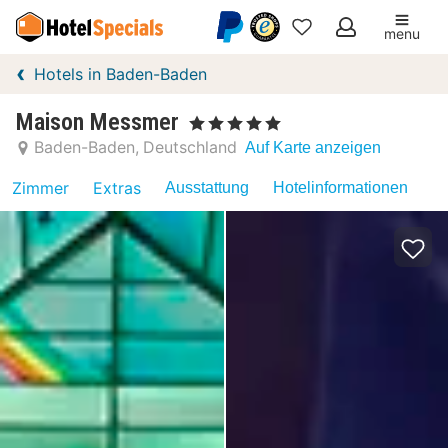
menu
Meine
Hotels in Baden-Baden
Favoriten
Maison Messmer
, 5 Sterne
Baden-Baden
Deutschland
Auf Karte anzeigen
Zimmer
Extras
Ausstattung
Hotelinformationen