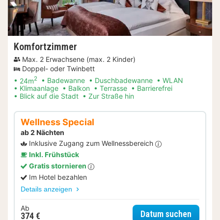
Komfortzimmer
Max. 2 Erwachsene (max. 2 Kinder)
Doppel- oder Twinbett
2
24m
Badewanne
Duschbadewanne
WLAN
Klimaanlage
Balkon
Terrasse
Barrierefrei
Blick auf die Stadt
Zur Straße hin
Wellness Special
ab 2 Nächten
Inklusive Zugang zum Wellnessbereich
Inkl. Frühstück
Gratis stornieren
Im Hotel bezahlen
Details anzeigen
Ab
für Wel
Datum suchen
374 €