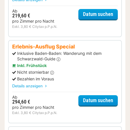
Ab
für Sta
Datum suchen
219,60 €
pro Zimmer pro Nacht
Exkl. 3,80 € Citytax p.P.p.N.
Erlebnis-Ausflug Special
Inklusive Baden-Baden: Wanderung mit dem
Schwarzwald-Guide
Inkl. Frühstück
Nicht stornierbar
Bezahlen im Voraus
Details anzeigen
Ab
für Erle
Datum suchen
294,60 €
pro Zimmer pro Nacht
Exkl. 3,80 € Citytax p.P.p.N.