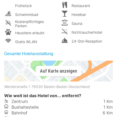
Frühstück
Restaurant
Schwimmbad
Hotelbar
Kostenpflichtiges
Sauna
Parken
Nichtraucherhotel
Haustiere erlaubt
24-Std-Rezeption
Gratis WLAN
Gesamte Hotelausstattung
Auf Karte anzeigen
Werderstraße 1
76530
Baden-Baden
Deutschland
Wie weit ist das Hotel von... entfernt?
Zentrum
1 Km
Bushaltestelle
1 Km
Bahnhof
6 Km