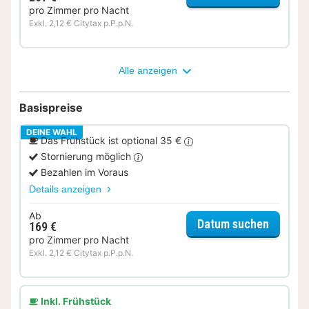
pro Zimmer pro Nacht
Exkl. 2,12 € Citytax p.P.p.N.
Alle anzeigen
Basispreise
DEINE WAHL
Das Frühstück ist optional 35 €
Stornierung möglich
Bezahlen im Voraus
Details anzeigen
Ab
für Sup
Datum suchen
169 €
pro Zimmer pro Nacht
Exkl. 2,12 € Citytax p.P.p.N.
Inkl. Frühstück