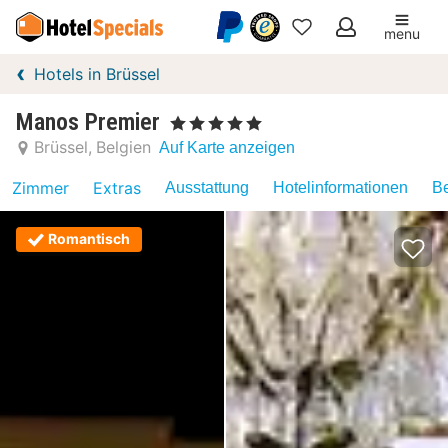
menu
Meine
Hotels in Brüssel
Favoriten
Manos Premier
, 5 Sterne
Brüssel
Belgien
Auf Karte anzeigen
Zimmer
Extras
Ausstattung
Hotelinformationen
Be
Romantisch