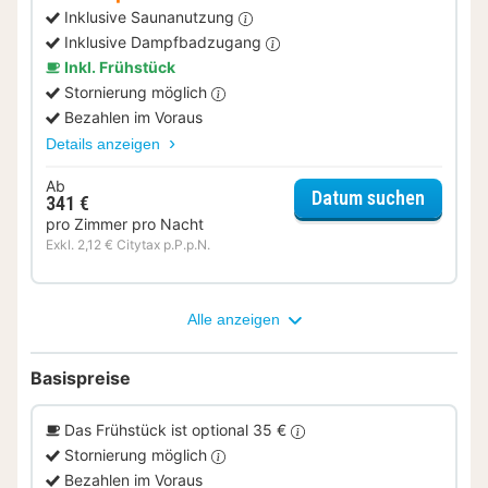
Inklusive Saunanutzung
Inklusive Dampfbadzugang
Inkl. Frühstück
Stornierung möglich
Bezahlen im Voraus
Details anzeigen
Ab
für Rela
Datum suchen
341 €
pro Zimmer pro Nacht
Exkl. 2,12 € Citytax p.P.p.N.
Alle anzeigen
Basispreise
Das Frühstück ist optional 35 €
Stornierung möglich
Bezahlen im Voraus