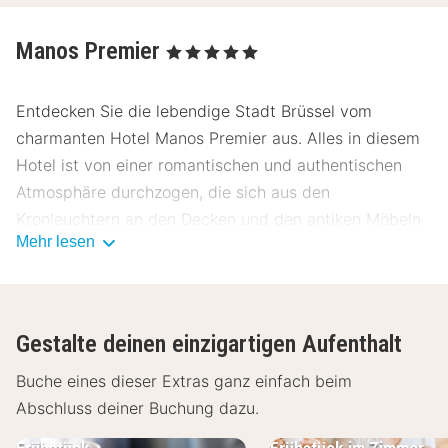
Manos Premier
, 5 Sterne
Entdecken Sie die lebendige Stadt Brüssel vom
charmanten Hotel Manos Premier aus. Alles in diesem
Hotel ist von einer romantischen und authentischen
Atmosphäre durchzogen, die sich aus den
Kronleuchtern an den Decken und den antiken Möbeln
Mehr lesen
ergibt. Nach einem erlebnisreichen Tag in der Stadt
Brüssel können Sie sich hier mit den Annehmlichkeiten
des Wellness-Bereichs entspannen.
Gestalte deinen einzigartigen Aufenthalt
Das hübsche und gemütliche Hotel Manos Premier
befindet sich in einem eleganten Gebäude im Zentrum
Buche eines dieser Extras ganz einfach beim
von Brüssel. Jedes Zimmer ist in einem eigenen
Abschluss deiner Buchung dazu.
Einrichtungsstil gestaltet und mit antiken Möbeln