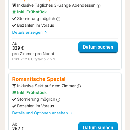
Inklusive Tägliches 3-Gänge Abendessen
Inkl. Frühstück
Stornierung möglich
Bezahlen im Voraus
Details anzeigen
Ab
für Hal
Datum suchen
329 €
pro Zimmer pro Nacht
Exkl. 2,12 € Citytax p.P.p.N.
Romantische Special
Inklusive Sekt auf dem Zimmer
Inkl. Frühstück
Stornierung möglich
Bezahlen im Voraus
Details und Optionen ansehen
Ab
für Rom
Datum suchen
267 €