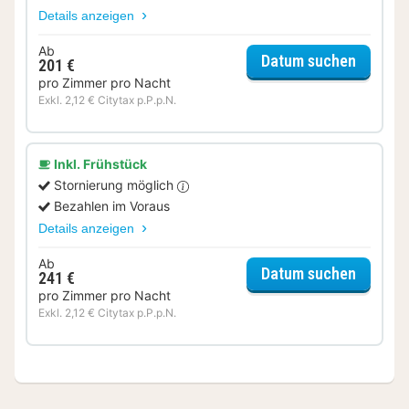
Details anzeigen
Ab
für Lux
Datum suchen
201 €
pro Zimmer pro Nacht
Exkl. 2,12 € Citytax p.P.p.N.
Inkl. Frühstück
Stornierung möglich
Bezahlen im Voraus
Details anzeigen
Ab
für Lux
Datum suchen
241 €
pro Zimmer pro Nacht
Exkl. 2,12 € Citytax p.P.p.N.