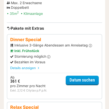
Max. 2 Erwachsene
Doppelbett
2
35m
Klimaanlage
Pakete mit Extras
Dinner Special
Inklusive 3-Gänge Abendessen am Anreisetag
Inkl. Frühstück
Stornierung möglich
Bezahlen im Voraus
Details anzeigen
Ab
für Dinn
Datum suchen
361 €
pro Zimmer pro Nacht
Exkl. 2,12 € Citytax p.P.p.N.
Relax Special