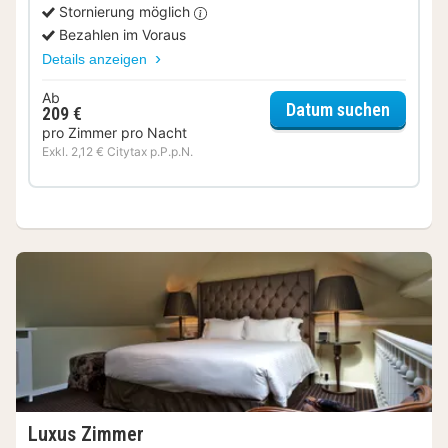
Stornierung möglich
Bezahlen im Voraus
Details anzeigen
Ab
für Sup
Datum suchen
209 €
pro Zimmer pro Nacht
Exkl. 2,12 € Citytax p.P.p.N.
Luxus Zimmer