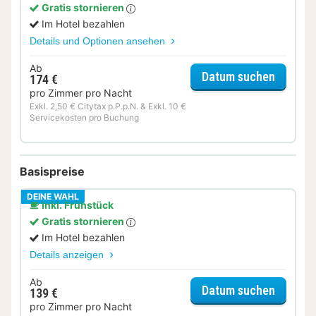
Gratis stornieren
Im Hotel bezahlen
Details und Optionen ansehen
Ab
für Rom
Datum suchen
174 €
pro Zimmer pro Nacht
Exkl. 2,50 € Citytax p.P.p.N. & Exkl. 10 €
Servicekosten pro Buchung
Basispreise
DEINE WAHL
Inkl. Frühstück
Gratis stornieren
Im Hotel bezahlen
Details anzeigen
Ab
für Sta
Datum suchen
139 €
pro Zimmer pro Nacht