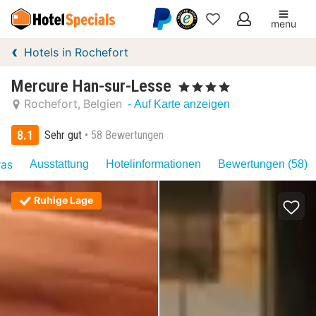
menu
Meine
Hotels in Rochefort
Favoriten
Mercure Han-sur-Lesse
, 4 Sterne
Rochefort
Belgien
- Auf Karte anzeigen
8.1
Sehr gut
58 Bewertungen
ras
Ausstattung
Hotelinformationen
Bewertungen (58)
Ruhige Lage