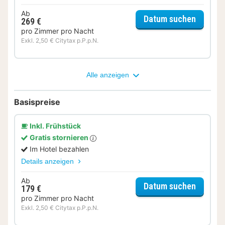
Ab
für Dinn
Datum suchen
269 €
pro Zimmer pro Nacht
Exkl. 2,50 € Citytax p.P.p.N.
Alle anzeigen
Basispreise
Inkl. Frühstück
Gratis stornieren
Im Hotel bezahlen
Details anzeigen
Ab
für Fami
Datum suchen
179 €
pro Zimmer pro Nacht
Exkl. 2,50 € Citytax p.P.p.N.