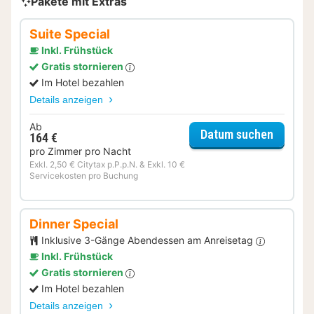
Pakete mit Extras
Suite Special
Inkl. Frühstück
Gratis stornieren
Im Hotel bezahlen
Details anzeigen
Ab
für Suit
Datum suchen
164 €
pro Zimmer pro Nacht
Exkl. 2,50 € Citytax p.P.p.N. & Exkl. 10 €
Servicekosten pro Buchung
Dinner Special
Inklusive 3-Gänge Abendessen am Anreisetag
Inkl. Frühstück
Gratis stornieren
Im Hotel bezahlen
Details anzeigen