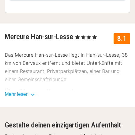
Mercure Han-sur-Lesse
, 4 Sterne
8.1
Das Mercure Han-sur-Lesse liegt in Han-sur-Lesse, 38
km von Barvaux entfernt und bietet Unterkünfte mit
einem Restaurant, Privatparkplätzen, einer Bar und
einer Gemeinschaftslounge.
Über Mercure Han-sur-Lesse
Mehr lesen
Die Unterkunft bietet Familienzimmer und eine
Terrasse. Das Hotel verfügt über einen Innenpool, eine
24-Stunden-Rezeption und kostenloses Wi-Fi in allen
Gestalte deinen einzigartigen Aufenthalt
Bereichen. Entspanne dich bei deinem Aufenthalt im