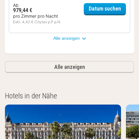
Ab
für Del
Datum suchen
979,44 €
pro Zimmer pro Nacht
Exkl. 4,42 € Citytax p.P.p.N.
Alle anzeigen
Alle anzeigen
Hotels in der Nähe