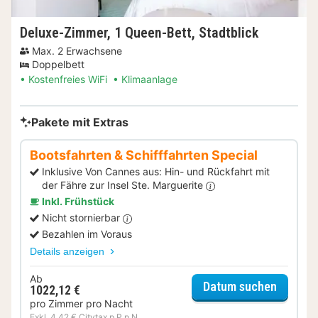
Deluxe-Zimmer, 1 Queen-Bett, Stadtblick
Max. 2 Erwachsene
Doppelbett
Kostenfreies WiFi
Klimaanlage
Pakete mit Extras
Bootsfahrten & Schifffahrten Special
Inklusive Von Cannes aus: Hin- und Rückfahrt mit
der Fähre zur Insel Ste. Marguerite
Inkl. Frühstück
Nicht stornierbar
Bezahlen im Voraus
Details anzeigen
Ab
für Boo
Datum suchen
1022,12 €
pro Zimmer pro Nacht
Exkl. 4,42 € Citytax p.P.p.N.