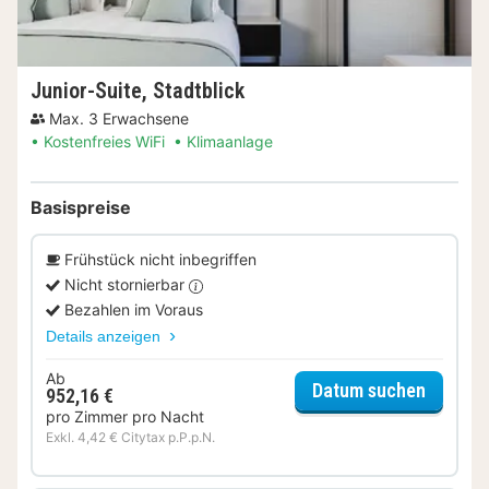
Junior-Suite, Stadtblick
Max. 3 Erwachsene
Kostenfreies WiFi
Klimaanlage
Basispreise
Frühstück nicht inbegriffen
Nicht stornierbar
Bezahlen im Voraus
Details anzeigen
Ab
für Juni
Datum suchen
952,16 €
pro Zimmer pro Nacht
Exkl. 4,42 € Citytax p.P.p.N.