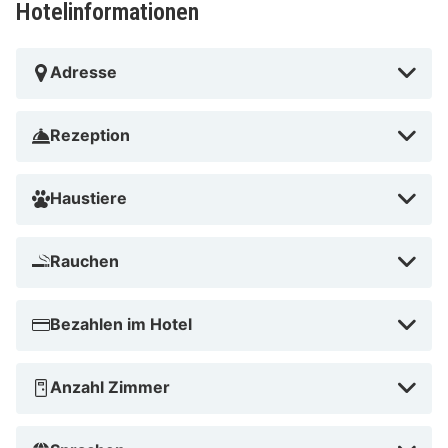
Hotelinformationen
Plage de Juan les Pins entfernt.
Musée de la Mer in der Nähe
Adresse
Rezeption
Haustiere
Rauchen
Bezahlen im Hotel
Anzahl Zimmer