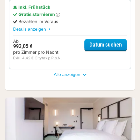
Inkl. Frühstück
Gratis stornieren
Bezahlen im Voraus
Details anzeigen
Ab
für Juni
Datum suchen
993,05 €
pro Zimmer pro Nacht
Exkl. 4,42 € Citytax p.P.p.N.
Alle anzeigen