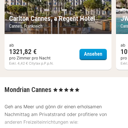
Carlton Cannes, a Regent Hotel
JW
Cannes, Frankreich
Can
ab
ab
1321,82 €
10
Carlton Can
Ansehen
pro Zimmer pro Nacht
pro
Exkl. 4,42 € Citytax p.P.p.N.
Exkl
Mondrian Cannes
, 5 Sterne
Geh ans Meer und gönn dir einen erholsamen
Nachmittag am Privatstrand oder profitiere von
anderen Freizeiteinrichtungen wie: