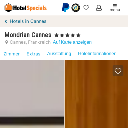
menu
Meine
Hotels in Cannes
Favoriten
Mondrian Cannes
, 5 Sterne
Cannes
Frankreich
Auf Karte anzeigen
Zimmer
Extras
Ausstattung
Hotelinformationen