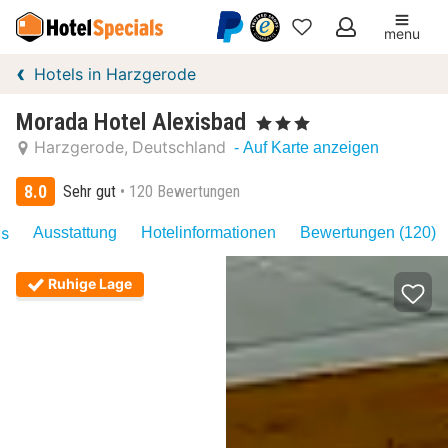
menu
Meine
Hotels in Harzgerode
Favoriten
Morada Hotel Alexisbad
, 3 Sterne
Harzgerode
Deutschland
- Auf Karte anzeigen
8.0
Sehr gut
120 Bewertungen
as
Ausstattung
Hotelinformationen
Bewertungen (120)
Ruhige Lage