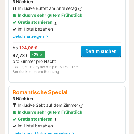
3 Nächten
Inklusive Buffet am Anreisetag
Inklusive sehr gutem Frühstück
Gratis stornieren
Im Hotel bezahlen
Details anzeigen
Ab
124,06 €
für Dinn
Datum suchen
Rabatt
-29 %
87,73 €
pro Zimmer pro Nacht
Exkl. 2,50 € Citytax p.P.p.N. & Exkl. 15 €
Servicekosten pro Buchung
Romantische Special
3 Nächten
Inklusive Sekt auf dem Zimmer
Inklusive sehr gutem Frühstück
Gratis stornieren
Im Hotel bezahlen
Details und Optionen ansehen