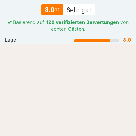
8.0
Sehr gut
/10
Basierend auf
120 verifizierten Bewertungen
von
echten Gästen.
Lage
8.0
Preis-Leistungs-Verhältnis
8.0
Gastfreundlichkeit
8.4
Mehr lesen
Alle Bewertungen (120)
Lass dich inspirieren