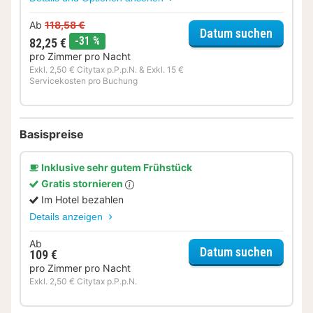
Ab
118,58 €
für Rom
Datum suchen
Rabatt
-31 %
82,25 €
pro Zimmer pro Nacht
Exkl. 2,50 € Citytax p.P.p.N. & Exkl. 15 €
Servicekosten pro Buchung
Basispreise
Inklusive sehr gutem Frühstück
Gratis stornieren
Im Hotel bezahlen
Details anzeigen
Ab
für Sta
Datum suchen
109 €
pro Zimmer pro Nacht
Exkl. 2,50 € Citytax p.P.p.N.