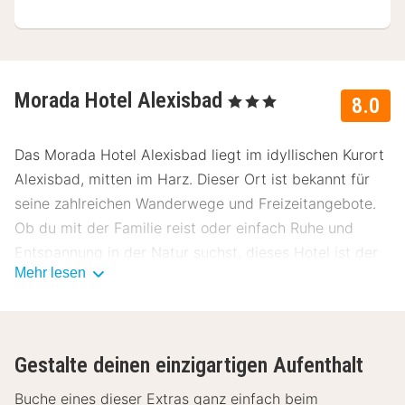
Morada Hotel Alexisbad
, 3 Sterne
8.0
Das Morada Hotel Alexisbad liegt im idyllischen Kurort
Alexisbad, mitten im Harz. Dieser Ort ist bekannt für
seine zahlreichen Wanderwege und Freizeitangebote.
Ob du mit der Familie reist oder einfach Ruhe und
Entspannung in der Natur suchst, dieses Hotel ist der
Mehr lesen
perfekte Rückzugsort. Unsere Gäste bewerten das
Hotel im Durchschnitt mit 8.0.
Lage des Morada Hotel Alexisbad
Gestalte deinen einzigartigen Aufenthalt
Die Umgebung des Morada Hotel Alexisbad ist ein
Paradies für Naturliebhaber. Dich erwarten
Buche eines dieser Extras ganz einfach beim