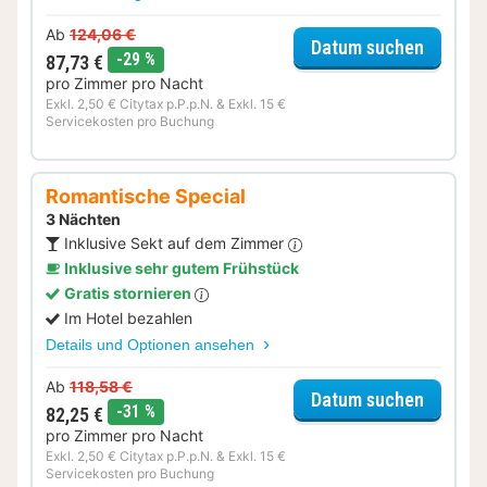
Ab
124,06 €
für Dinn
Datum suchen
Rabatt
-29 %
87,73 €
pro Zimmer pro Nacht
Exkl. 2,50 € Citytax p.P.p.N. & Exkl. 15 €
Servicekosten pro Buchung
Romantische Special
3 Nächten
Inklusive Sekt auf dem Zimmer
Inklusive sehr gutem Frühstück
Gratis stornieren
Im Hotel bezahlen
Details und Optionen ansehen
Ab
118,58 €
für Rom
Datum suchen
Rabatt
-31 %
82,25 €
pro Zimmer pro Nacht
Exkl. 2,50 € Citytax p.P.p.N. & Exkl. 15 €
Servicekosten pro Buchung