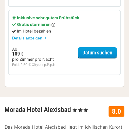
Inklusive sehr gutem Frühstück
Gratis stornieren
Im Hotel bezahlen
Details anzeigen
Ab
für Sta
Datum suchen
109 €
pro Zimmer pro Nacht
Exkl. 2,50 € Citytax p.P.p.N.
Morada Hotel Alexisbad
, 3 Sterne
8.0
Das Morada Hotel Alexisbad liegt im idyllischen Kurort