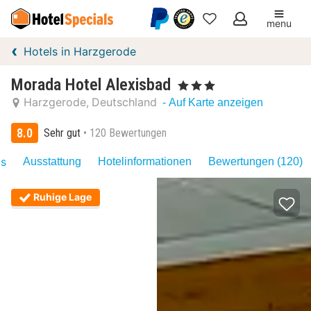
menu
Meine
Hotels in Harzgerode
Favoriten
Morada Hotel Alexisbad
, 3 Sterne
Harzgerode
Deutschland
- Auf Karte anzeigen
8.0
Sehr gut
120 Bewertungen
as
Ausstattung
Hotelinformationen
Bewertungen (120)
Ruhige Lage