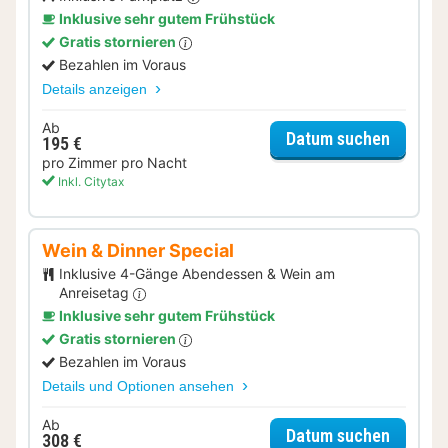
Inklusive sehr gutem Frühstück
Gratis stornieren
Bezahlen im Voraus
Details anzeigen
Ab
für Par
Datum suchen
195 €
pro Zimmer pro Nacht
Inkl. Citytax
Wein & Dinner Special
Inklusive 4-Gänge Abendessen & Wein am
Anreisetag
Inklusive sehr gutem Frühstück
Gratis stornieren
Bezahlen im Voraus
Details und Optionen ansehen
Ab
für Wei
Datum suchen
308 €