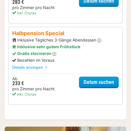
für Wei
Datum suchen
283 €
pro Zimmer pro Nacht
Inkl. Citytax
Halbpension Special
Inklusive Tägliches 3-Gänge Abendessen
Inklusive sehr gutem Frühstück
Gratis stornieren
Bezahlen im Voraus
Details anzeigen
Ab
für Hal
Datum suchen
233 €
pro Zimmer pro Nacht
Inkl. Citytax