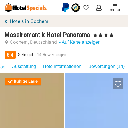
menu
Meine
Hotels in Cochem
Favoriten
Moselromantik Hotel Panorama
, 4 Sterne
Cochem
Deutschland
- Auf Karte anzeigen
8.4
Sehr gut
14 Bewertungen
ras
Ausstattung
Hotelinformationen
Bewertungen (14)
Ruhige Lage