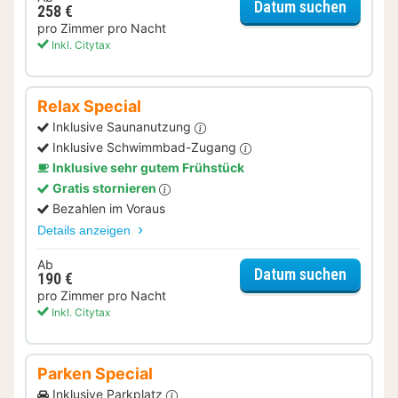
für Dinn
Datum suchen
258 €
pro Zimmer pro Nacht
Inkl. Citytax
Relax Special
Inklusive Saunanutzung
Inklusive Schwimmbad-Zugang
Inklusive sehr gutem Frühstück
Gratis stornieren
Bezahlen im Voraus
Details anzeigen
Ab
für Rela
Datum suchen
190 €
pro Zimmer pro Nacht
Inkl. Citytax
Parken Special
Inklusive Parkplatz