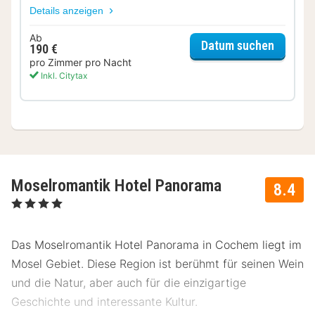
Details anzeigen
Ab
für Dop
Datum suchen
190 €
pro Zimmer pro Nacht
Inkl. Citytax
Moselromantik Hotel Panorama
8.4
, 4 Sterne
Das Moselromantik Hotel Panorama in Cochem liegt im
Mosel Gebiet. Diese Region ist berühmt für seinen Wein
und die Natur, aber auch für die einzigartige
Geschichte und interessante Kultur.