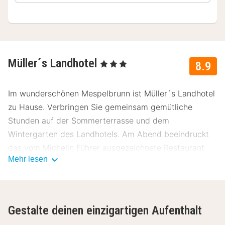
Müller´s Landhotel
, 3 Sterne
8.9
Im wunderschönen Mespelbrunn ist Müller´s Landhotel
zu Hause. Verbringen Sie gemeinsam gemütliche
Stunden auf der Sommerterrasse und dem
Wintergarten des Landhotels. Am Abend beeindruckt
das vom Michelin Führer ausgezeichnete Restaurant
Mehr lesen
Müller’s Frischeküche mit heimischen und
marktfrischen Zutaten. Beenden Sie ihren Tag
anschließend mit einem Spaziergang durch die
malerischen Wälder und Landschaften des Spessarts.
Gestalte deinen einzigartigen Aufenthalt
Das Landhotel befindet sich im wunderschönen