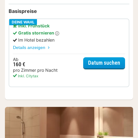
Basispreise
DEINE WAHL
Inkl. Frühstück
Gratis stornieren
Im Hotel bezahlen
Details anzeigen
Ab
für Kom
Datum suchen
160 €
pro Zimmer pro Nacht
Inkl. Citytax