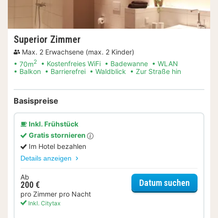
Superior Zimmer
Max. 2 Erwachsene (max. 2 Kinder)
2
70m
Kostenfreies WiFi
Badewanne
WLAN
Balkon
Barrierefrei
Waldblick
Zur Straße hin
Basispreise
Inkl. Frühstück
Gratis stornieren
Im Hotel bezahlen
Details anzeigen
Ab
für Sup
Datum suchen
200 €
pro Zimmer pro Nacht
Inkl. Citytax