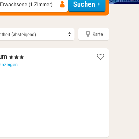
Suchen
 Erwachsene (1 Zimmer)
Karte
1
ium
, 3 Sterne
Nacht
 anzeigen
ab
121,87
€