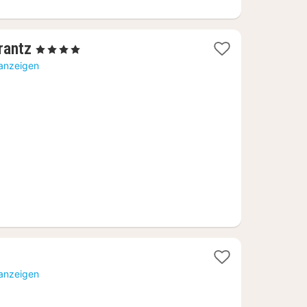
1
rantz
, 4 Sterne
Nacht
 anzeigen
ab
208,20
€
 anzeigen