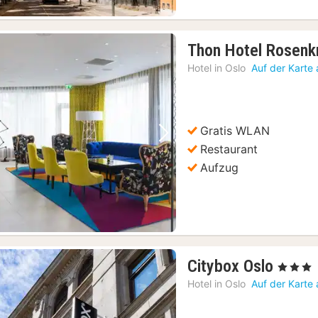
Thon Hotel Rosenk
Hotel in
Oslo
Auf der Karte
Gratis WLAN
Vorheriges Bild
Nächstes Bild
Restaurant
Aufzug
1
Citybox Oslo
, 3 Sterne
Nacht
Hotel in
Oslo
Auf der Karte
ab
78,95