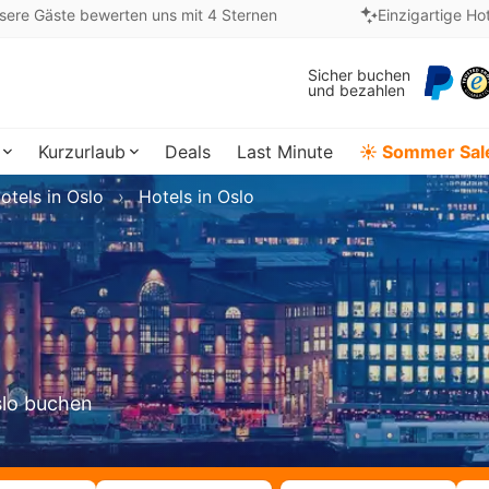
sere Gäste bewerten uns mit 4 Sternen
Einzigartige Ho
Sicher buchen
und bezahlen
Kurzurlaub
Deals
Last Minute
☀️ Sommer Sal
otels in Oslo
Hotels in Oslo
slo buchen