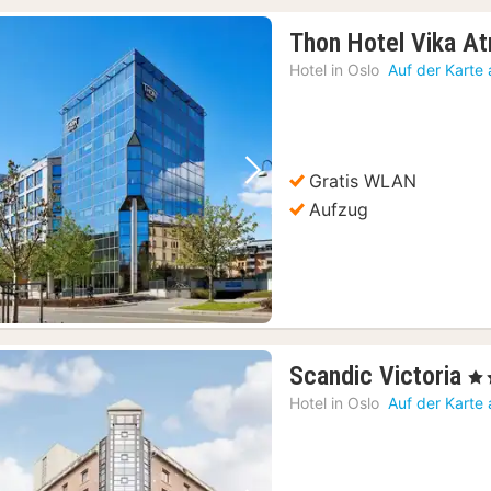
Thon Hotel Vika At
Hotel in
Oslo
Auf der Karte
Gratis WLAN
Vorheriges Bild
Nächstes Bild
Aufzug
1
Scandic Victoria
, 3 
N
Hotel in
Oslo
Auf der Karte
a
1
€