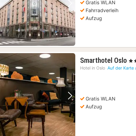
Gratis WLAN
Vorheriges Bild
Nächstes Bild
Fahrradverleih
Aufzug
1
Smarthotel Oslo
, 3 
Na
Hotel in
Oslo
Auf der Karte
ab
uide-Kommentar
(69)
67
(69)
€
Tour
(69)
Gratis WLAN
it dem Segelschiff
(69)
Vorheriges Bild
Nächstes Bild
Aufzug
-Buffet
(69)