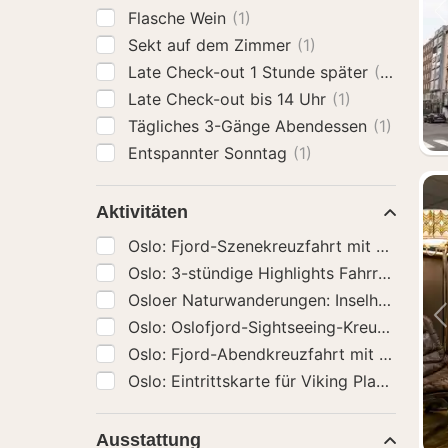
Flasche Wein
(1)
Sekt auf dem Zimmer
(1)
Late Check-out 1 Stunde später
(2)
Late Check-out bis 14 Uhr
(1)
Tägliches 3-Gänge Abendessen
(1)
Entspannter Sonntag
(1)
Aktivitäten
Oslo: Fjord-Szenekreuzfahrt mit Audiog
Oslo: 3-stündige Highlights Fahrrad Tour
Osloer Naturwanderungen: Inselhopping 
Oslo: Oslofjord-Sightseeing-Kreuzfahrt m
Oslo: Fjord-Abendkreuzfahrt mit Shrimps
Oslo: Eintrittskarte für Viking Planet
(69)
Ausstattung