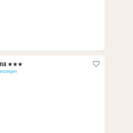
1
ma
, 3 Sterne
Nacht
 anzeigen
ab
189,23
€