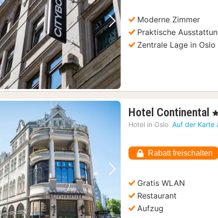
€
Moderne Zimmer
Vorheriges Bild
Nächstes Bild
Praktische Ausstattu
Zentrale Lage in Oslo
1
Hotel Continental
, 
N
Hotel in
Oslo
Auf der Karte
a
3
Rabatt freischalten
€
Vorheriges Bild
Nächstes Bild
Gratis WLAN
Restaurant
Aufzug