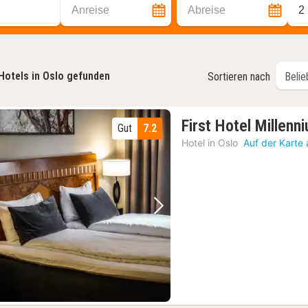
Anreise
Abreise
2
Hotels in Oslo gefunden
Sortieren nach
First Hotel Millenn
Gut
7.2
Hotel in
Oslo
Auf der Karte
Vorheriges Bild
Nächstes Bild