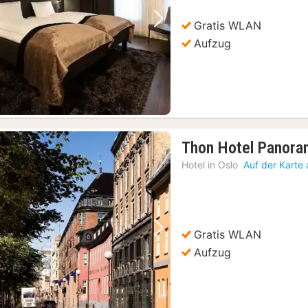
€
Gratis WLAN
Vorheriges Bild
Nächstes Bild
Aufzug
Thon Hotel Panora
Hotel in
Oslo
Auf der Karte
Gratis WLAN
Vorheriges Bild
Nächstes Bild
Aufzug