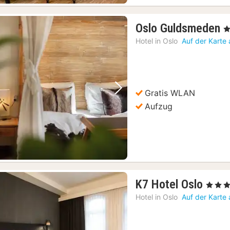
1
Oslo Guldsmeden
, 
N
Hotel in
Oslo
Auf der Karte
a
1
€
Gratis WLAN
Vorheriges Bild
Nächstes Bild
Aufzug
1
K7 Hotel Oslo
, 3 Stern
Nach
Hotel in
Oslo
Auf der Karte
ab
77,8