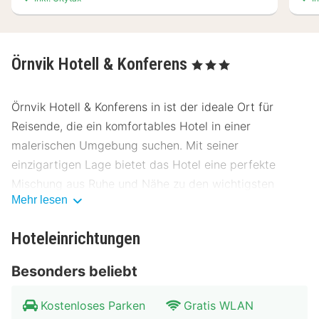
Örnvik Hotell & Konferens
, 3 Sterne
Örnvik Hotell & Konferens in ist der ideale Ort für
Reisende, die ein komfortables Hotel in einer
malerischen Umgebung suchen. Mit seiner
einzigartigen Lage bietet das Hotel eine perfekte
Mischung aus Ruhe und Nähe zu den wichtigsten
Mehr lesen
Sehenswürdigkeiten der Region.
Lage Örnvik Hotell & Konferens
Hoteleinrichtungen
Örnvik Hotell & Konferens befindet sich nur wenige
Besonders beliebt
Kilometer vom Stadtzentrum entfernt und bietet
einfachen Zugang zu den wichtigsten Attraktionen. In
Kostenloses Parken
Gratis WLAN
der Nähe befinden sich mehrere Museen, die einen