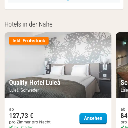
Hotels in der Nähe
Inkl. Frühstück
Quality Hotel Luleå
Sc
Luleå, Schweden
Lul
ab
ab
127,73 €
84
Quality Hote
Ansehen
pro Zimmer pro Nacht
pro
Inkl. Citytax
In