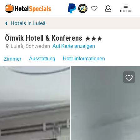
menu
Meine
Hotels in Luleå
Favoriten
Örnvik Hotell & Konferens
, 3 Sterne
Luleå
Schweden
Auf Karte anzeigen
Zimmer
Ausstattung
Hotelinformationen