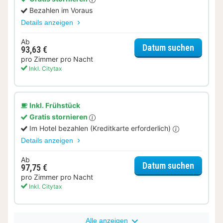
Bezahlen im Voraus
Details anzeigen
Ab
für Bas
Datum suchen
93,63 €
pro Zimmer pro Nacht
Inkl. Citytax
Inkl. Frühstück
Gratis stornieren
Im Hotel bezahlen (Kreditkarte erforderlich)
Details anzeigen
Ab
für Bas
Datum suchen
97,75 €
pro Zimmer pro Nacht
Inkl. Citytax
Alle anzeigen