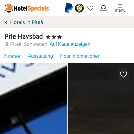
menu
Meine
Hotels in Piteå
Favoriten
Pite Havsbad
, 3 Sterne
Piteå
Schweden
Auf Karte anzeigen
Zimmer
Ausstattung
Hotelinformationen