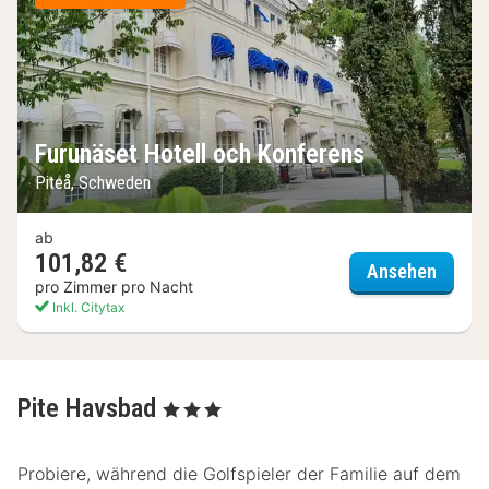
Furunäset Hotell och Konferens
Piteå, Schweden
ab
101,82 €
Furunä
Ansehen
pro Zimmer pro Nacht
Inkl. Citytax
Pite Havsbad
, 3 Sterne
Probiere, während die Golfspieler der Familie auf dem