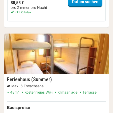
für Fer
Datum suchen
80,58 €
pro Zimmer pro Nacht
Inkl. Citytax
Ferienhaus (Summer)
Max. 6 Erwachsene
2
48m
Kostenfreies WiFi
Klimaanlage
Terrasse
Basispreise