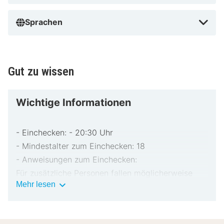
Sprachen
Gut zu wissen
Wichtige Informationen
- Einchecken: - 20:30 Uhr
- Mindestalter zum Einchecken: 18
- Anweisungen zum Einchecken:
Für zusätzliche Personen fallen möglicherweise
Wichtige
Mehr lesen
Gebühren an, die abhängig von den Bestimmungen
Informationen
der Unterkunft variieren können.
Beim Check-in werden ggf. ein Lichtbildausweis