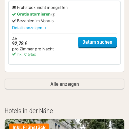
Frühstück nicht inbegriffen
Gratis stornieren
Bezahlen im Voraus
Details anzeigen
Ab
für Fer
Datum suchen
92,78 €
pro Zimmer pro Nacht
Inkl. Citytax
Alle anzeigen
Hotels in der Nähe
Inkl. Frühstück