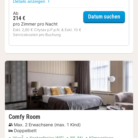
Details anzeigen
Ab
für Mus
Datum suchen
214 €
pro Zimmer pro Nacht
Exkl. 2,60 € Citytax p.P.p.N. & Exkl. 10 €
Servicekosten pro Buchung
Comfy Room
Max. 2 Erwachsene (max. 1 Kind)
Doppelbett
2
29m
Kostenfreies WiFi
WLAN
Klimaanlage