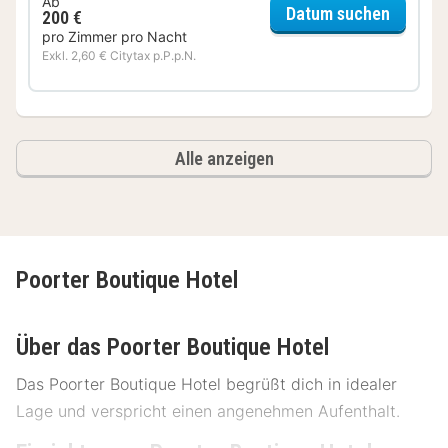
Ab
für Co
Datum suchen
200 €
pro Zimmer pro Nacht
Exkl. 2,60 € Citytax p.P.p.N.
Alle anzeigen
Poorter Boutique Hotel
Über das Poorter Boutique Hotel
Das Poorter Boutique Hotel begrüßt dich in idealer
Lage und verspricht einen angenehmen Aufenthalt.