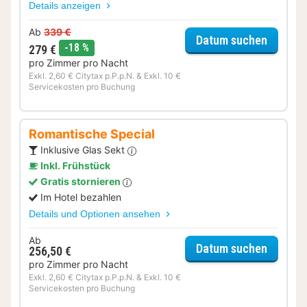
Details anzeigen
Ab
339 €
für Wel
Datum suchen
Rabatt
-18 %
279 €
pro Zimmer pro Nacht
Exkl. 2,60 € Citytax p.P.p.N. & Exkl. 10 €
Servicekosten pro Buchung
Romantische Special
Inklusive Glas Sekt
Inkl. Frühstück
Gratis stornieren
Im Hotel bezahlen
Details und Optionen ansehen
Ab
für Rom
Datum suchen
256,50 €
pro Zimmer pro Nacht
Exkl. 2,60 € Citytax p.P.p.N. & Exkl. 10 €
Servicekosten pro Buchung