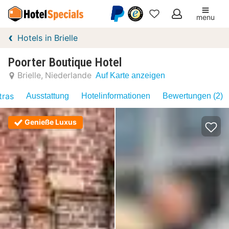
menu
Meine
Hotels in Brielle
Favoriten
Poorter Boutique Hotel
Brielle
Niederlande
Auf Karte anzeigen
tras
Ausstattung
Hotelinformationen
Bewertungen (2)
Genieße Luxus