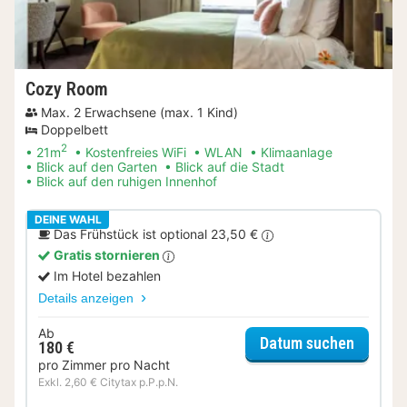
Cozy Room
Max. 2 Erwachsene (max. 1 Kind)
Doppelbett
2
21m
Kostenfreies WiFi
WLAN
Klimaanlage
Blick auf den Garten
Blick auf die Stadt
Blick auf den ruhigen Innenhof
DEINE WAHL
Das Frühstück ist optional 23,50 €
Gratis stornieren
Im Hotel bezahlen
Details anzeigen
Ab
für Coz
Datum suchen
180 €
pro Zimmer pro Nacht
Exkl. 2,60 € Citytax p.P.p.N.