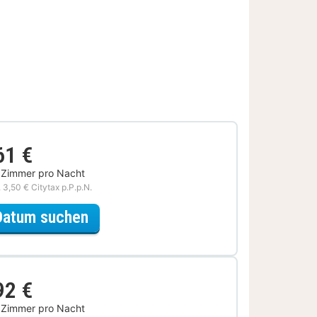
61 €
 Zimmer pro Nacht
. 3,50 € Citytax p.P.p.N.
für Late Check-out Special
Datum suchen
92 €
 Zimmer pro Nacht