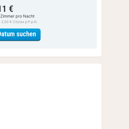
11 €
 Zimmer pro Nacht
. 3,50 € Citytax p.P.p.N.
für Standard Zimmer
Datum suchen