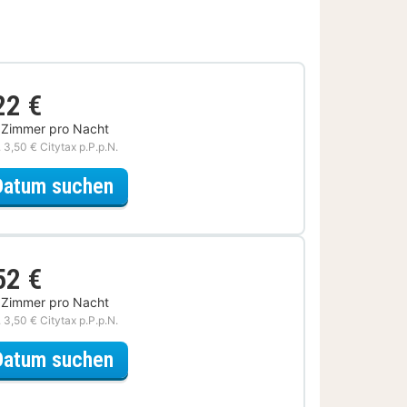
22 €
 Zimmer pro Nacht
. 3,50 € Citytax p.P.p.N.
für Dinner Special
Datum suchen
52 €
 Zimmer pro Nacht
. 3,50 € Citytax p.P.p.N.
für Relax Special
Datum suchen