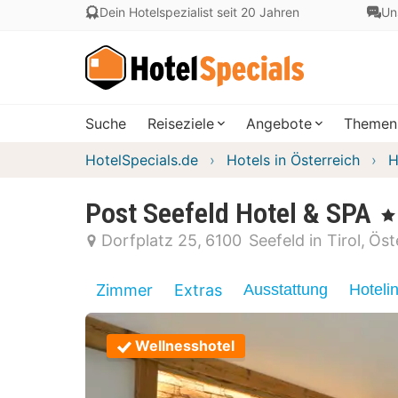
Dein Hotelspezialist seit 20 Jahren
Un
Suche
Reiseziele
Angebote
Themen
HotelSpecials.de
Hotels in Österreich
H
Post Seefeld Hotel & SPA
, 4
Dorfplatz 25
6100
Seefeld in Tirol
Öst
Zimmer
Extras
Ausstattung
Hoteli
Wellnesshotel