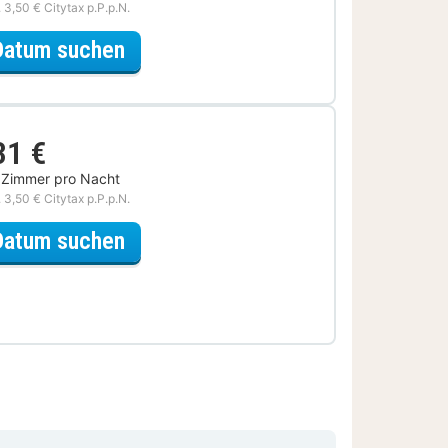
. 3,50 € Citytax p.P.p.N.
für Romantische Special
Datum suchen
31 €
 Zimmer pro Nacht
. 3,50 € Citytax p.P.p.N.
für Wochenendauszeit
Datum suchen