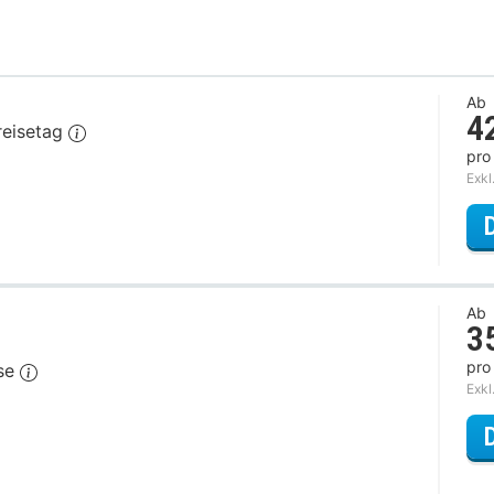
Ab
4
reisetag
pro
Exkl
Ab
3
pro
ase
Exkl