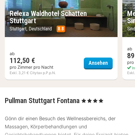
Relexa Waldhotel Schatten
Me
Stuttgart
Si
Stuttgart, Deutschland
8.8
Sind
ab
ab
89
112,50 €
Relexa Wald
pro
Ansehen
pro Zimmer pro Nacht
In
Exkl. 3,21 € Citytax p.P.p.N.
Exkl
Pullman Stuttgart Fontana
, 4 Sterne
Gönn dir einen Besuch des Wellnessbereichs, der
Massagen, Körperbehandlungen und
Gesichtsbehandlungen bietet. Für deine Freizeit bieten