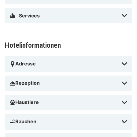
Pullman Stuttgart Fontana führt dich mitten ins Herz
von Stuttgart, nur eine 10-minütige Fahrt von
Services
Palladium Theater und Apollo Theater entfernt. Dieses
Hotel mit 4,5 Sternen ist 8,8 km von Messe Stuttgart
und 9,7 km von Schlossplatz entfernt.
Hotelinformationen
In Stuttgart (Vaihingen)
Adresse
Rezeption
Haustiere
Rauchen