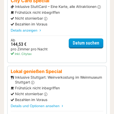
City Card Special
Inklusive StuttCard – Eine Karte, alle Attraktionen
Frühstück nicht inbegriffen
Nicht stornierbar
Bezahlen im Voraus
Details anzeigen
Ab
für City
Datum suchen
144,53 €
pro Zimmer pro Nacht
Inkl. Citytax
Lokal genießen Special
Inklusive Stuttgart: Weinverkostung im Weinmuseum
Stuttgart
Frühstück nicht inbegriffen
Nicht stornierbar
Bezahlen im Voraus
Details und Optionen ansehen