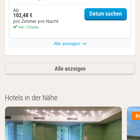
Ab
für Sup
Datum suchen
102,48 €
pro Zimmer pro Nacht
Inkl. Citytax
Alle anzeigen
Alle anzeigen
Hotels in der Nähe
I