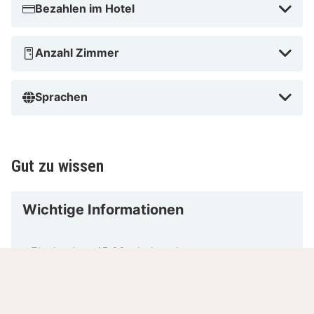
Bezahlen im Hotel
Anzahl Zimmer
Sprachen
Gut zu wissen
Wichtige Informationen
- Einchecken: 15:00 - jederzeit
- Mindestalter zum Einchecken: 18
- Anweisungen zum Einchecken:
Für zusätzliche Personen fallen möglicherweise