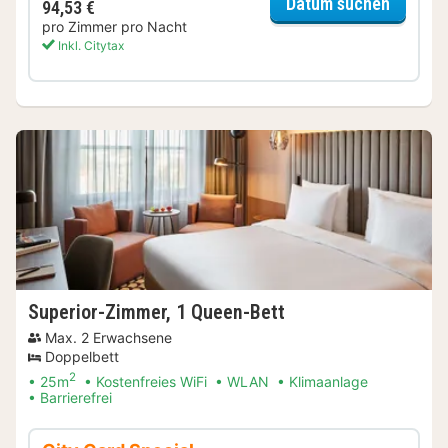
für Sup
Datum suchen
94,53 €
pro Zimmer pro Nacht
Inkl. Citytax
Superior-Zimmer, 1 Queen-Bett
Max. 2 Erwachsene
Doppelbett
2
25m
Kostenfreies WiFi
WLAN
Klimaanlage
Barrierefrei