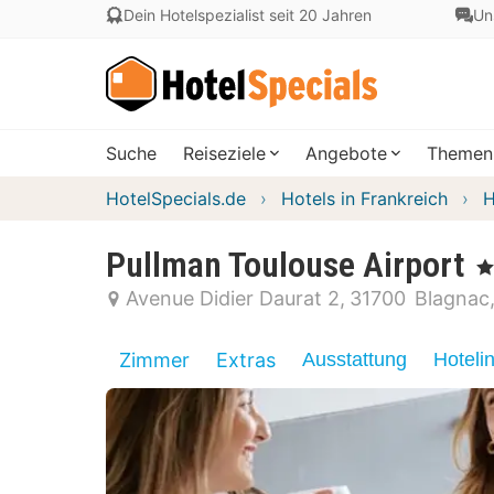
Dein Hotelspezialist seit 20 Jahren
Un
Suche
Reiseziele
Angebote
Themen
HotelSpecials.de
Hotels in Frankreich
H
Pullman Toulouse Airport
, 4
Avenue Didier Daurat 2
31700
Blagnac
Zimmer
Extras
Ausstattung
Hoteli