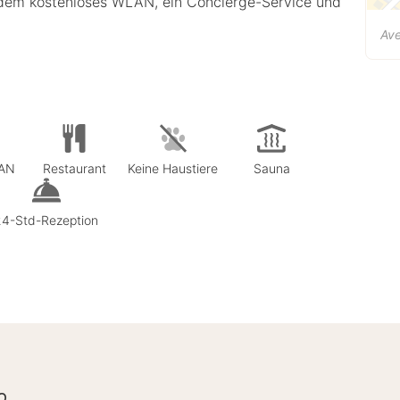
zudem kostenloses WLAN, ein Concierge-Service und
Ave
LAN
Restaurant
Keine Haustiere
Sauna
24-Std-Rezeption