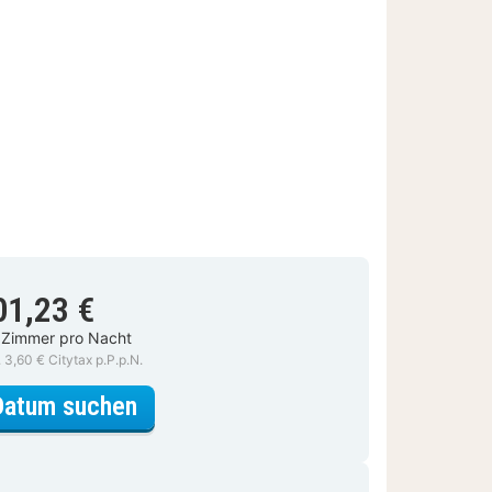
01,23 €
 Zimmer pro Nacht
. 3,60 € Citytax p.P.p.N.
für Classic-Zimmer, 1 Queen-Bett
Datum suchen