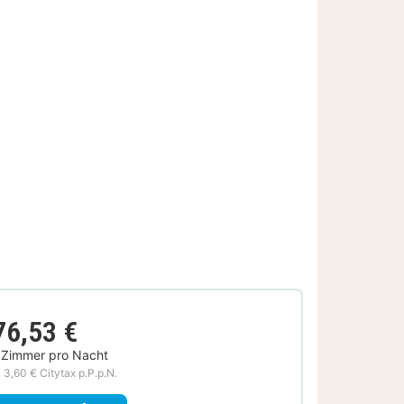
76,53 €
 Zimmer pro Nacht
. 3,60 € Citytax p.P.p.N.