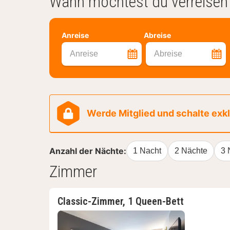
Wann möchtest du verreisen
Anreise
Abreise
Anreise
Abreise
Werde Mitglied und schalte exklu
Anzahl der Nächte:
1 Nacht
2 Nächte
3 
Zimmer
Classic-Zimmer, 1 Queen-Bett