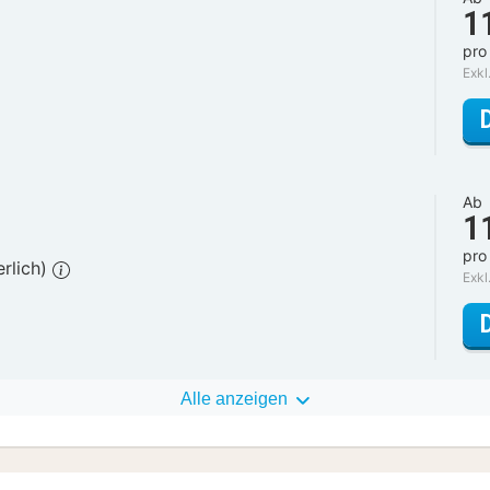
1
pro
Exkl
Ab
1
pro
erlich)
Exkl
Alle anzeigen