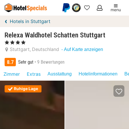
menu
Meine
Hotels in Stuttgart
Favoriten
Relexa Waldhotel Schatten Stuttgart
, 4 Sterne
Stuttgart
Deutschland
- Auf Karte anzeigen
8.7
Sehr gut
9 Bewertungen
Zimmer
Extras
Ausstattung
Hotelinformationen
Be
Ruhige Lage