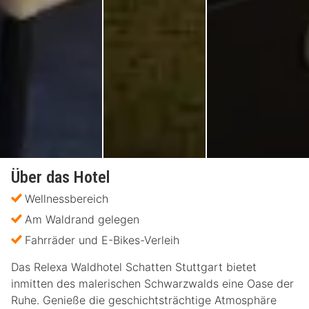
Über das Hotel
Wellnessbereich
Am Waldrand gelegen
Fahrräder und E-Bikes-Verleih
Das Relexa Waldhotel Schatten Stuttgart bietet
inmitten des malerischen Schwarzwalds eine Oase der
Ruhe. Genieße die geschichtsträchtige Atmosphäre