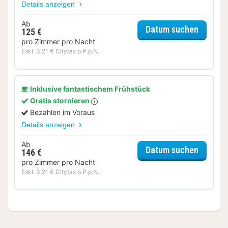
Details anzeigen
Ab
für Sta
Datum suchen
125 €
pro Zimmer pro Nacht
Exkl. 3,21 € Citytax p.P.p.N.
Inklusive fantastischem Frühstück
Gratis stornieren
Bezahlen im Voraus
Details anzeigen
Ab
für Sta
Datum suchen
146 €
pro Zimmer pro Nacht
Exkl. 3,21 € Citytax p.P.p.N.