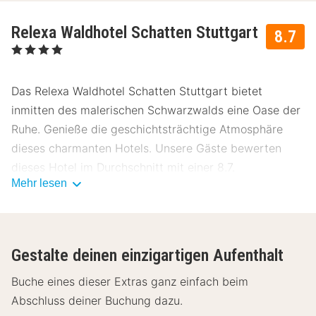
Relexa Waldhotel Schatten Stuttgart
8.7
, 4 Sterne
Das Relexa Waldhotel Schatten Stuttgart bietet
inmitten des malerischen Schwarzwalds eine Oase der
Ruhe. Genieße die geschichtsträchtige Atmosphäre
dieses charmanten Hotels. Unsere Gäste bewerten
dieses Hotel im Durchschnitt mit einer 8.7.
Mehr lesen
Lage Relexa Waldhotel Schatten Stuttgart
Das Relexa Waldhotel Schatten Stuttgart liegt nur 10
km vom Stadtzentrum entfernt und bietet eine ideale
Gestalte deinen einzigartigen Aufenthalt
Ausgangsbasis für Erkundungen. Besuche:
Buche eines dieser Extras ganz einfach beim
Schloss Solitude - 6,9 km
Abschluss deiner Buchung dazu.
Porsche-Museum - 15,1 km