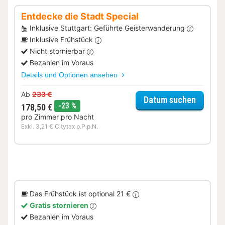
Entdecke die Stadt Special
Inklusive Stuttgart: Geführte Geisterwanderung
Inklusive Frühstück
Nicht stornierbar
Bezahlen im Voraus
Details und Optionen ansehen
Ab
233 €
für Ent
Datum suchen
Rabatt
-23 %
178,50 €
pro Zimmer pro Nacht
Exkl. 3,21 € Citytax p.P.p.N.
Das Frühstück ist optional 21 €
Gratis stornieren
Bezahlen im Voraus