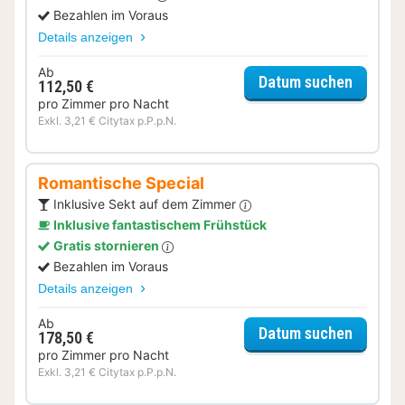
Bezahlen im Voraus
Details anzeigen
Ab
für Sta
Datum suchen
112,50 €
pro Zimmer pro Nacht
Exkl. 3,21 € Citytax p.P.p.N.
Romantische Special
Inklusive Sekt auf dem Zimmer
Inklusive fantastischem Frühstück
Gratis stornieren
Bezahlen im Voraus
Details anzeigen
Ab
für Rom
Datum suchen
178,50 €
pro Zimmer pro Nacht
Exkl. 3,21 € Citytax p.P.p.N.