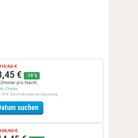
115,50 €
3,45 €
Rabatt
-19 %
 Zimmer pro Nacht
kl. Citytax
. 10 € Servicekosten pro Buchung
für Sparfuchs Special
Datum suchen
136,50 €