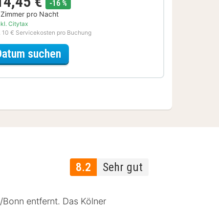
14,45 €
Rabatt
-16 %
 Zimmer pro Nacht
kl. Citytax
. 10 € Servicekosten pro Buchung
für Museum Special
Datum suchen
8.2
Sehr gut
/Bonn entfernt. Das Kölner