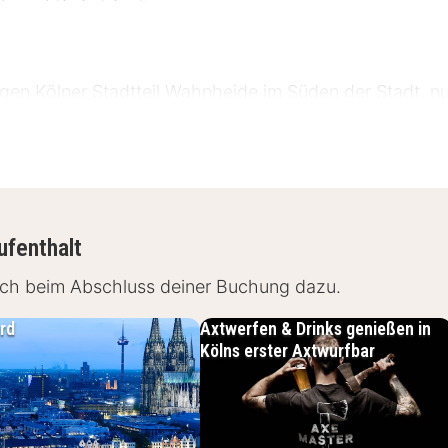
igen Kölner Stadtteil Wahnheide im Süden der Stadt, 
gen Lage sind sowohl Köln als auch Bonn bequem zu err
 und Touristen, die eine schnelle Anbindung an den 
chten.
ufenthalt
fach beim Abschluss deiner Buchung dazu.
 km
rd
Axtwerfen & Drinks genießen in
Kölns erster Axtwurfbar
öln
chiedene Annehmlichkeiten, um deinen Aufenthalt so a
er und kostenloses WLAN