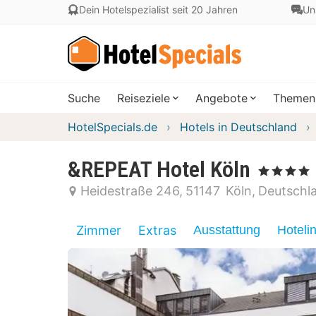
Dein Hotelspezialist seit 20 Jahren
Un
Suche
Reiseziele
Angebote
Themen
HotelSpecials.de
Hotels in Deutschland
&REPEAT Hotel Köln
, 4 Sterne
Heidestraße 246
51147
Köln
Deutschl
Zimmer
Extras
Ausstattung
Hoteli