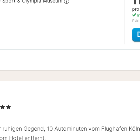
1
che Sport & Olympia Museum
pro
In
Exkl
rne
er ruhigen Gegend, 10 Autominuten vom Flughafen Köln
om Hotel entfernt.