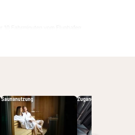
nur 10 Fahrminuten vom Flughafen
eichen. Das Hotel ist der ideale
Flughafen wünschen und gleichzeitig
Saunanutzung
Zugang zum Fitnesscente
ngenehm wie möglich zu gestalten: