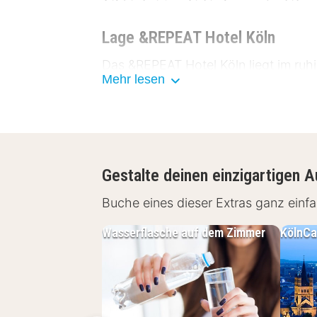
Lage &REPEAT Hotel Köln
Das &REPEAT Hotel Köln liegt im ruh
Mehr lesen
Köln/Bonn entfernt. Dank der günsti
Ausgangspunkt für Geschäftsreisende
eine ruhige Umgebung genießen mö
Flughafen Köln/Bonn - ca. 5 km
Gestalte deinen einzigartigen A
Rheinpark - ca. 16,2 km
Köln Innenstadt - ca. 16,6 km
Buche eines dieser Extras ganz ein
Bonner Stadtzentrum - ca. 18,7
Wasserflasche auf dem Zimmer
KölnCa
Einrichtungen &REPEAT Hotel K
Das &REPEAT Hotel Köln bietet vers
Zimmer:
Schreibtisch, Fernseh