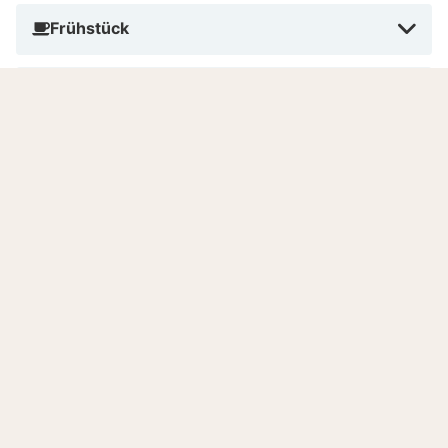
Ausflügen in die Harzregion oder beim Entspannen im
Wellnessbereich, hier findest du ideale Bedingungen,
Frühstück
um den Alltag hinter dir zu lassen.
Abendessen
Haustiere
Rauchen
Bezahlen im Hotel
Anzahl Zimmer
Sprachen