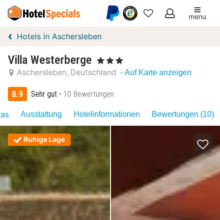
menu
Meine
Hotels in Aschersleben
Favoriten
Villa Westerberge
, 3 Sterne
Aschersleben
Deutschland
- Auf Karte anzeigen
8.9
Sehr gut
10 Bewertungen
ras
Ausstattung
Hotelinformationen
Bewertungen (10)
Ruhige Lage