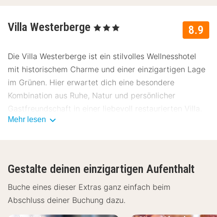
Villa Westerberge
, 3 Sterne
8.9
Die Villa Westerberge ist ein stilvolles Wellnesshotel
mit historischem Charme und einer einzigartigen Lage
im Grünen. Hier erwartet dich eine besondere
Kombination aus Ruhe, Natur und persönlicher
Gastfreundschaft in einer liebevoll restaurierten Villa.
Mehr lesen
Lage Villa Westerberge
Die Villa Westerberge liegt malerisch am Ortsrand der
mittelalterlichen Stadt Aschersleben im Harzvorland
Gestalte deinen einzigartigen Aufenthalt
und ist von einem weitläufigen Park umgeben. Die
ruhige Lage macht das Hotel zu einem idealen
Buche eines dieser Extras ganz einfach beim
Ausgangspunkt für abwechslungsreiche Ausflüge:
Abschluss deiner Buchung dazu.