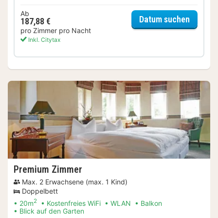
Ab
für Sta
Datum suchen
187,88 €
pro Zimmer pro Nacht
Inkl. Citytax
Premium Zimmer
Max. 2 Erwachsene (max. 1 Kind)
Doppelbett
2
20m
Kostenfreies WiFi
WLAN
Balkon
Blick auf den Garten