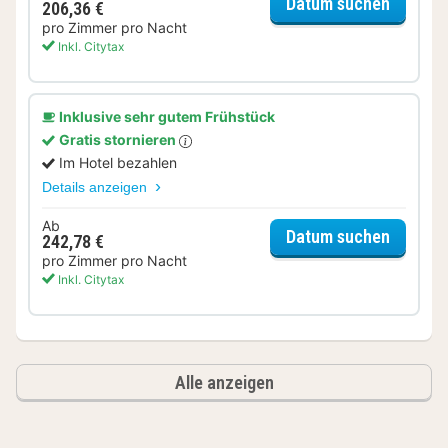
für Pre
Datum suchen
206,36 €
pro Zimmer pro Nacht
Inkl. Citytax
Inklusive sehr gutem Frühstück
Gratis stornieren
Im Hotel bezahlen
Details anzeigen
Ab
für Pre
Datum suchen
242,78 €
pro Zimmer pro Nacht
Inkl. Citytax
Alle anzeigen