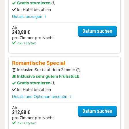
Gratis stornieren
Im Hotel bezahlen
Details anzeigen
Ab
für Hal
Datum suchen
243,88 €
pro Zimmer pro Nacht
Inkl. Citytax
Romantische Special
Inklusive Sekt auf dem Zimmer
Inklusive sehr gutem Frühstück
Gratis stornieren
Im Hotel bezahlen
Details und Optionen ansehen
Ab
für Rom
Datum suchen
212,88 €
pro Zimmer pro Nacht
Inkl. Citytax