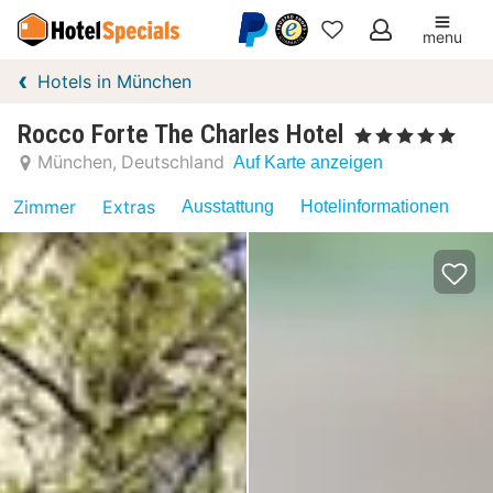
menu
Meine
Hotels in München
Favoriten
Rocco Forte The Charles Hotel
, 5 Sterne
München
Deutschland
Auf Karte anzeigen
Zimmer
Extras
Ausstattung
Hotelinformationen