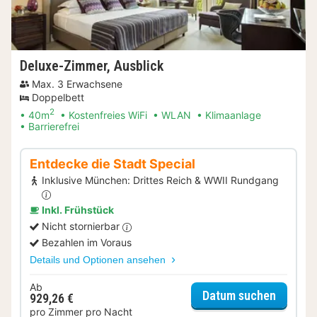
Deluxe-Zimmer, Ausblick
Max. 3 Erwachsene
Doppelbett
2
40m
Kostenfreies WiFi
WLAN
Klimaanlage
Barrierefrei
Entdecke die Stadt Special
Inklusive München: Drittes Reich & WWII Rundgang
Inkl. Frühstück
Nicht stornierbar
Bezahlen im Voraus
Details und Optionen ansehen
Ab
für Ent
Datum suchen
929,26 €
pro Zimmer pro Nacht