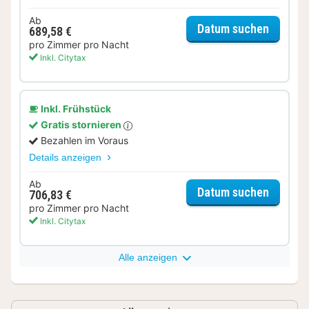
Ab
für Del
Datum suchen
689,58 €
pro Zimmer pro Nacht
Inkl. Citytax
Inkl. Frühstück
Gratis stornieren
Bezahlen im Voraus
Details anzeigen
Ab
für Del
Datum suchen
706,83 €
pro Zimmer pro Nacht
Inkl. Citytax
Alle anzeigen