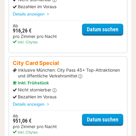
Bezahlen im Voraus
Details anzeigen
Ab
für Erle
Datum suchen
916,26 €
pro Zimmer pro Nacht
Inkl. Citytax
City Card Special
Inklusive München: City Pass 45+ Top-Attraktionen
und öffentliche Verkehrsmittel
Inkl. Frühstück
Nicht stornierbar
Bezahlen im Voraus
Details anzeigen
Ab
für City
Datum suchen
951,06 €
pro Zimmer pro Nacht
Inkl. Citytax