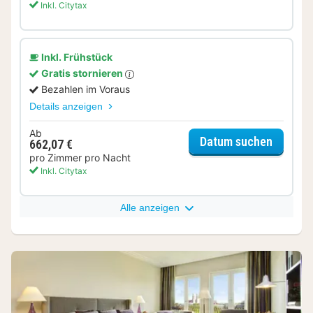
Inkl. Citytax
Inkl. Frühstück
Gratis stornieren
Bezahlen im Voraus
Details anzeigen
Ab
für Del
Datum suchen
662,07 €
pro Zimmer pro Nacht
Inkl. Citytax
Alle anzeigen