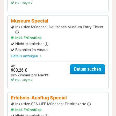
Inkl. Citytax
Museum Special
Inklusive München: Deutsches Museum Entry Ticket
Inkl. Frühstück
Nicht stornierbar
Bezahlen im Voraus
Details anzeigen
Ab
für Mus
Datum suchen
903,26 €
pro Zimmer pro Nacht
Inkl. Citytax
Erlebnis-Ausflug Special
Inklusive SEA LIFE München: Eintrittskarte
Inkl. Frühstück
Nicht stornierbar