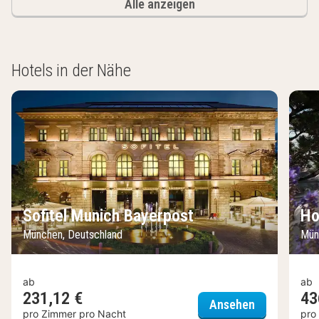
Alle anzeigen
Hotels in der Nähe
Sofitel Munich Bayerpost
Ho
München, Deutschland
Mün
ab
ab
231,12 €
43
Sofitel Mun
Ansehen
pro Zimmer pro Nacht
pro