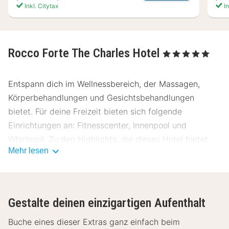
Inkl. Citytax
In
Rocco Forte The Charles Hotel
, 5 Sterne
Entspann dich im Wellnessbereich, der Massagen,
Körperbehandlungen und Gesichtsbehandlungen
bietet. Für deine Freizeit bieten sich folgende
Einrichtungen an: Fitnesscenter, Innenpool und
Whirlpool. Zu den Highlights, die dieses Hotel bietet,
Mehr lesen
gehören zudem kostenloses WLAN, ein Concierge-
Service und Babysitting (gegen Gebühr).
Genieße Mittagessen, Abendessen oder Brunch bei
Gestalte deinen einzigartigen Aufenthalt
Sophias, einem Restaurant mit Schwerpunkt auf
mediterrane Küche. Oder bleib gemütlich auf deinem
Buche eines dieser Extras ganz einfach beim