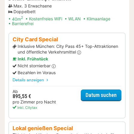
Max. 3 Erwachsene
Doppelbett
2
40m
Kostenfreies WiFi
WLAN
Klimaanlage
Barrierefrei
City Card Special
Inklusive München: City Pass 45+ Top-Attraktionen
und öffentliche Verkehrsmittel
Inkl. Frühstück
Nicht stornierbar
Bezahlen im Voraus
Details anzeigen
Ab
für City
Datum suchen
895,55 €
pro Zimmer pro Nacht
Inkl. Citytax
Lokal genießen Special