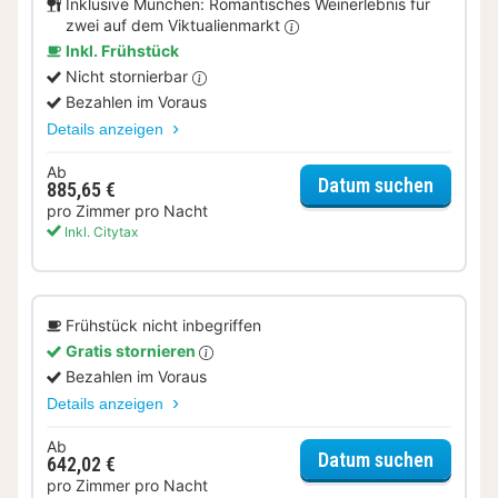
Inklusive München: Romantisches Weinerlebnis für
zwei auf dem Viktualienmarkt
Inkl. Frühstück
Nicht stornierbar
Bezahlen im Voraus
Details anzeigen
Ab
für Lok
Datum suchen
885,65 €
pro Zimmer pro Nacht
Inkl. Citytax
Frühstück nicht inbegriffen
Gratis stornieren
Bezahlen im Voraus
Details anzeigen
Ab
für Del
Datum suchen
642,02 €
pro Zimmer pro Nacht